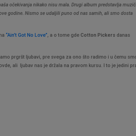
naša očekivanja nikako nisu mala. Drugi album predstavlja muzi
 ove godine. Nismo se udaljili puno od nas samih, ali smo dosta
sma
“Ain’t Got No Love”
, a o tome gde
Cotton Pickers
danas
imamo prgršt ljubavi, pre svega za ono što radimo i u čemu sm
ovde, ali ljubav nas je držala na pravom kursu. I to je jedini pr