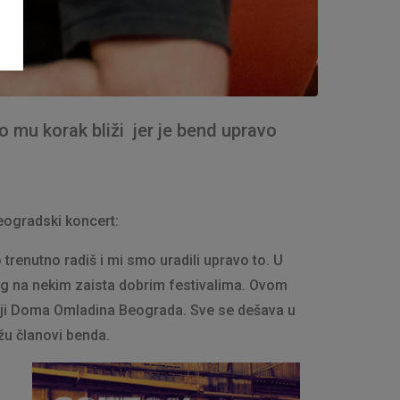
 mu korak bliži jer je bend upravo
beogradski koncert:
trenutno radiš i mi smo uradili upravo to. U
 na nekim zaista dobrim festivalima. Ovom
aciji Doma Omladina Beograda. Sve se dešava u
ažu članovi benda.