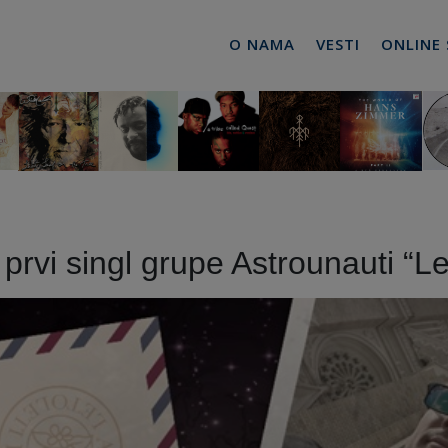
O NAMA
VESTI
ONLINE
rvi singl grupe Astrounauti “Let