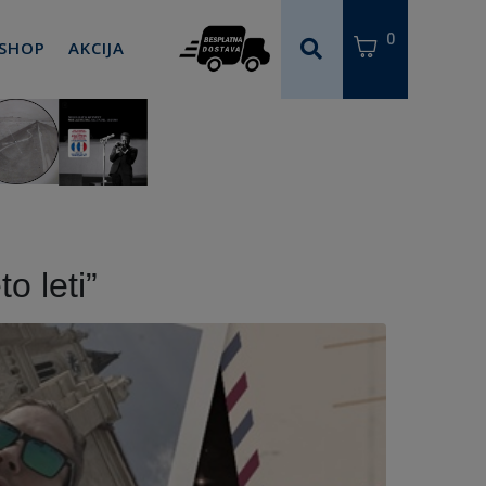
0
 SHOP
AKCIJA
o leti”