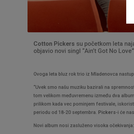
Cotton Pickers
su početkom leta naja
objavio novi singl “Ain’t Got No Love
Ovoga leta bluz rok trio iz Mladenovca nastup
“Uvek smo našu muziku bazirali na spremnosti.
tom velikom međuvremenu između dva albuma,
prilikom kada vec pominjem festivale, iskoris
periodu od 18-20 septembra.
Pickers
-i će na
Novi album nosi zasluženo visoka očekivanja: