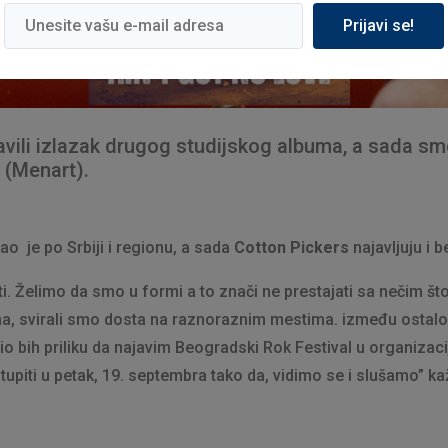
Prijavi se!
vili izlazak drugog studijskog albuma, a sada smo
” (Menart).
ao je po Srbiji i regionu, a sada
Cotton Pickers
najavljuju i 
 Želimo da smo u formi a to znači ne prestajati sa nečim što 
 svirali smo dosta na raznoraznim mestima. između ostalog
tio bih priliku da najavim Beogradski Rok Festival u organiz
stupiti u petak, 19. septembra tako da, vidimo se i slušamo” k