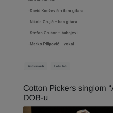
-David Knežević -ritam gitara
-Nikola Grujić – bas gitara
-Stefan Grubor – bubnjevi
-Marko Pilipović – vokal
Astronauti
Leto leti
Cotton Pickers singlom “A
DOB-u