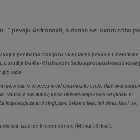
dan…” pevaju Astronauti, a danas se ovom stihu p
svojim pesmama stavlja na višeglasno pevanje i melodične
i su u studiju Do-Re-Mi u Novom Sadu a procesu komponovan
rujić kaže:
kim mestima. U procesu pravljenja muzike svako daje svoj doprin
a. Motiviše nas ljubav, nema univerzalnije sreće od ljubavi ni
e inspiracije za prvi singl, zimi čekamo leto, leti zimu, kao i svi
 kuda sad
izaći će krajem godine (Menart Srbija).