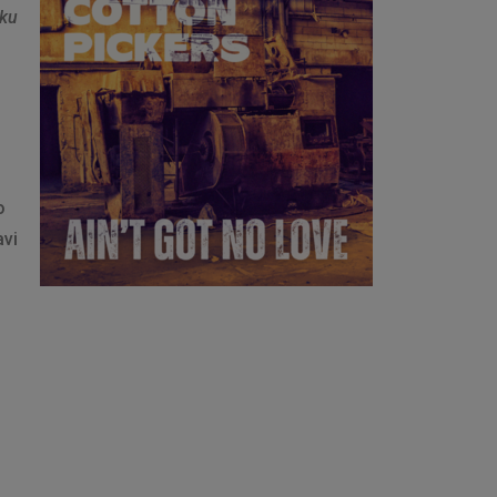
čku
o
avi