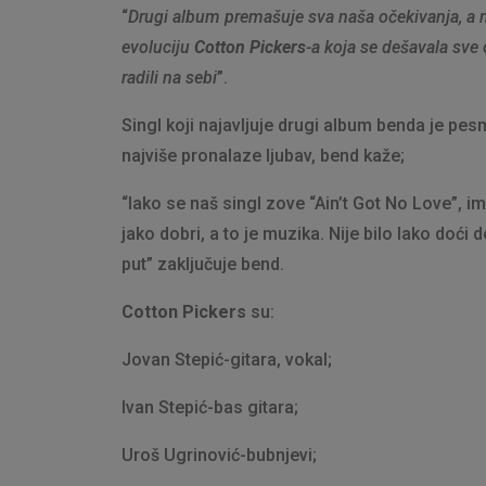
“
Drugi album premašuje sva naša očekivanja, a 
evoluciju
Cotton Pickers
-a koja se dešavala sve
radili na sebi
”.
Singl koji najavljuje drugi album benda je pe
najviše pronalaze ljubav, bend kaže;
“Iako se naš singl zove “Ain’t Got No Love”, 
jako dobri, a to je muzika. Nije bilo lako doći d
put” zaključuje bend.
Cotton Pickers
su:
Jovan Stepić-gitara, vokal;
Ivan Stepić-bas gitara;
Uroš Ugrinović-bubnjevi;