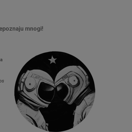
repoznaju mnogi!
ja
os