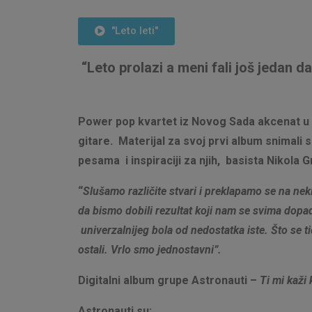
"Leto leti"
“Leto prolazi a meni fali još jedan 
Power pop kvartet iz Novog Sada akcenat u 
gitare. Materijal za svoj prvi album snimal
pesama i inspiraciji za njih, basista Nikola G
“
Slušamo različite stvari i preklapamo se na ne
da bismo dobili rezultat koji nam se svima dopad
univerzalnijeg bola od nedostatka iste. Što se tič
ostali. Vrlo smo jednostavni”.
Digitalni album grupe Astronauti –
Ti mi kaži
Astronauti su: