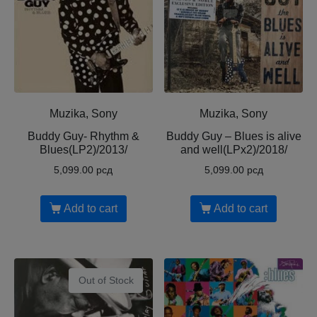
Muzika, Sony
Muzika, Sony
Buddy Guy- Rhythm &
Buddy Guy – Blues is alive
Blues(LP2)/2013/
and well(LPx2)/2018/
5,099.00
рсд
5,099.00
рсд
Add to cart
Add to cart
Out of Stock