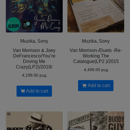
Muzika, Sony
Muzika, Sony
Van Morrison & Joey
Van Morrison-/Duets -Re-
DeFrancesco/You’re
Working The
Driving Me
Catalogue(LP2 )/2015
Crazy(LP2)/2018/
4,499.00
рсд
4,199.00
рсд
Add to cart
Add to cart