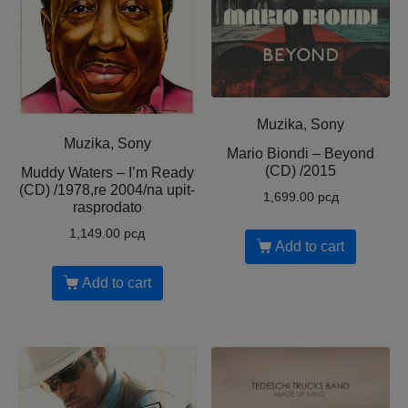
Muzika, Sony
Muzika, Sony
Mario Biondi ‎– Beyond
(CD) /2015
Muddy Waters ‎– I’m Ready
(CD) /1978,re 2004/na upit-
1,699.00
рсд
rasprodato
1,149.00
рсд
Add to cart
Add to cart