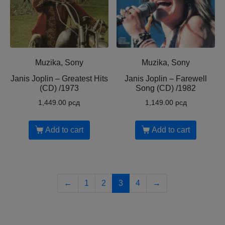
Muzika, Sony
Muzika, Sony
Janis Joplin – Greatest Hits
Janis Joplin – Farewell
(CD) /1973
Song (CD) /1982
1,449.00
рсд
1,149.00
рсд
Add to cart
Add to cart
←
1
2
3
4
→