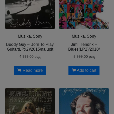
Muzika, Sony
Muzika, Sony
Buddy Guy – Born To Play
Jimi Hendrix –
Guitar(LPx2)/2015/na upit
Blues(LP2)/2010/
4,999.00
рсд
5,999.00
рсд
Read more
Add to cart