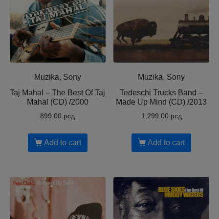
Muzika, Sony
Muzika, Sony
Taj Mahal ‎– The Best Of Taj
Tedeschi Trucks Band ‎–
Mahal (CD) /2000
Made Up Mind (CD) /2013
899.00
рсд
1,299.00
рсд
Add to cart
Add to cart