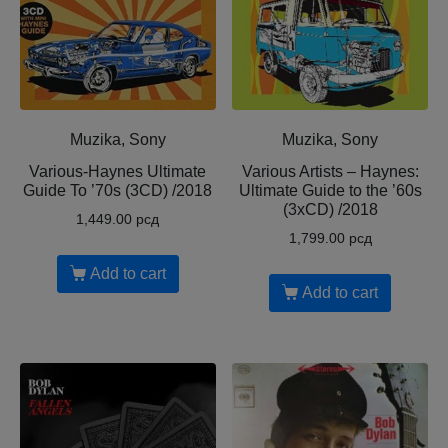
Muzika, Sony
Muzika, Sony
Various-Haynes Ultimate
Various Artists – Haynes:
Guide To ’70s (3CD) /2018
Ultimate Guide to the ’60s
(3xCD) /2018
1,449.00
рсд
1,799.00
рсд
Add to cart
Add to cart