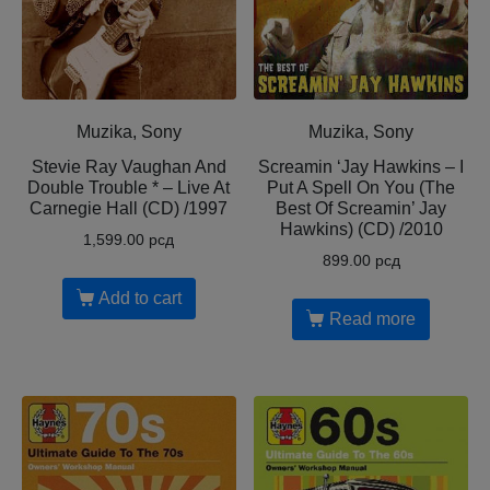
Muzika, Sony
Muzika, Sony
Stevie Ray Vaughan And
Screamin ‘Jay Hawkins – I
Double Trouble * – Live At
Put A Spell On You (The
Carnegie Hall (CD) /1997
Best Of Screamin’ Jay
Hawkins) (CD) /2010
1,599.00
рсд
899.00
рсд
Add to cart
Read more