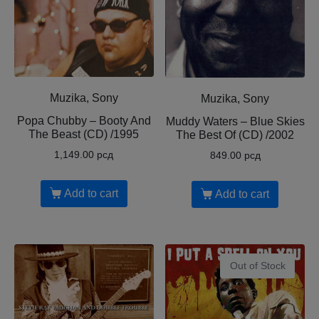
Muzika, Sony
Muzika, Sony
Popa Chubby – Booty And
Muddy Waters – Blue Skies
The Beast (CD) /1995
The Best Of (CD) /2002
1,149.00
рсд
849.00
рсд
Add to cart
Add to cart
Out of Stock