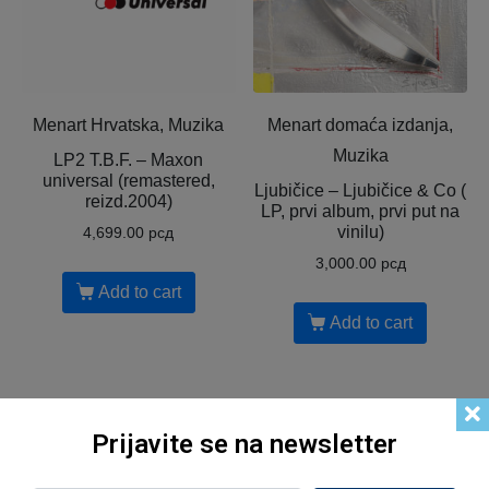
Menart Hrvatska, Muzika
Menart domaća izdanja,
Muzika
LP2 T.B.F. – Maxon
universal (remastered,
Ljubičice – Ljubičice & Co (
reizd.2004)
LP, prvi album, prvi put na
vinilu)
4,699.00
рсд
3,000.00
рсд
Add to cart
Add to cart
Prijavite se na newsletter