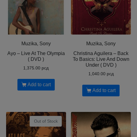
Muzika, Sony
Muzika, Sony
Ayọ ‎– Live At The Olympia
Christina Aguilera ‎– Back
( DVD )
To Basics: Live And Down
Under ( DVD )
1,375.00
рсд
1,040.00
рсд
Add to cart
Add to cart
Out of Stock