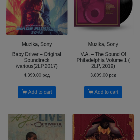
Muzika, Sony
Muzika, Sony
Baby Driver – Original
V.A. – The Sound Of
Soundtrack
Philadelphia Volume 1 (
/various(2LP,2017)
2LP, 2019)
4,399.00
рсд
3,899.00
рсд
Add to cart
Add to cart