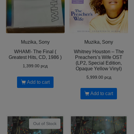
Muzika, Sony
Muzika, Sony
WHAM!- The Final (
Whitney Houston – The
Greatest Hits, CD, 1986 )
Preachers’s Wife OST
(LP2, Special Edition,
1,399.00
рсд
Opaque Yellow Vinyl)
5,999.00
рсд
Add to cart
Add to cart
Out of Stock