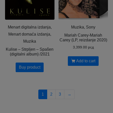
Menart digitalna izdanja,
Muzika, Sony
Menart domaća izdanja,
Mariah Carey-Mariah
Carey (LP, reizdanje 2020)
Muzika
3,399.00
рсд
Kulise – Strpljen – Spašen
(digitalni album) /2021
Add to cart
Buy product
1
2
3
→