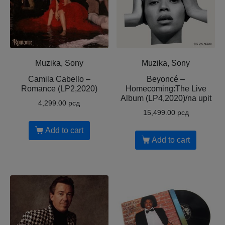
Muzika, Sony
Muzika, Sony
Camila Cabello –
Beyoncé –
Romance (LP2,2020)
Homecoming:The Live
Album (LP4,2020)/na upit
4,299.00
рсд
15,499.00
рсд
Add to cart
Add to cart