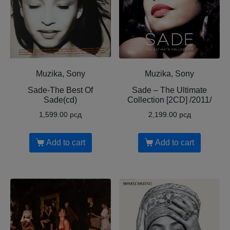
Muzika, Sony
Muzika, Sony
Sade-The Best Of
Sade – The Ultimate
Sade(cd)
Collection [2CD] /2011/
1,599.00
рсд
2,199.00
рсд
Add to cart
Add to cart