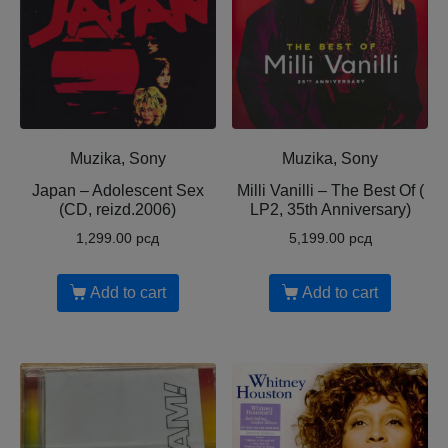
Muzika, Sony
Muzika, Sony
Japan – Adolescent Sex
Milli Vanilli – The Best Of (
(CD, reizd.2006)
LP2, 35th Anniversary)
1,299.00
рсд
5,199.00
рсд
Add to cart
Add to cart