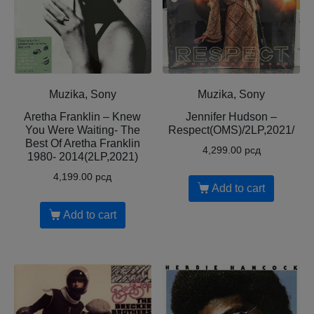
Muzika, Sony
Muzika, Sony
Aretha Franklin – Knew
Jennifer Hudson –
You Were Waiting- The
Respect(OMS)/2LP,2021/
Best Of Aretha Franklin
4,299.00
рсд
1980- 2014(2LP,2021)
4,199.00
рсд
Add to cart
Add to cart