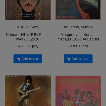
Muzika, Sony
Aquarius, Muzika
Prince – HITnRUN Phase
Mangroove – Komad
Two(2LP,2026)
Neba(LP,2025,Aquarius)
5,099.00
рсд
3,599.00
рсд
Add to cart
Add to cart