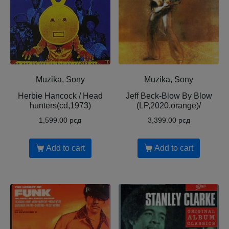
Muzika, Sony
Muzika, Sony
Herbie Hancock / Head
Jeff Beck-Blow By Blow
hunters(cd,1973)
(LP,2020,orange)/
1,599.00
рсд
3,399.00
рсд
Add to cart
Add to cart