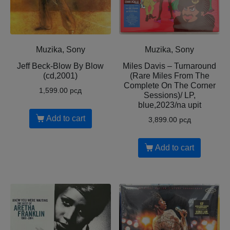
Muzika, Sony
Muzika, Sony
Jeff Beck-Blow By Blow
Miles Davis – Turnaround
(cd,2001)
(Rare Miles From The
Complete On The Corner
1,599.00
рсд
Sessions)/ LP,
blue,2023/na upit
Add to cart
3,899.00
рсд
Add to cart