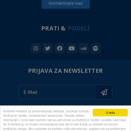
Kontaktirajte nas!
PRATI &
PODELI
PRIJAVA ZA NEWSLETTER
Koristimo kolačiće za personalizaciju sadržaja, pružanje funkcija
U redu
društvenih medija i anlaiziranjem saobraćaja. Takodje delimo
informacije o tome kako koristite sajt sa partnerima za društvene medije i analitiku koji mogu
da ih kombinuju sa drugim informacijama koje ste im dali ili koje su prikupili na osnovu
© 2020 ALL RIGHTS RESERVED
korišćenja usluga. Ako nastavite da koristite naše veb-stranice, saglasni ste sa korišćenjem