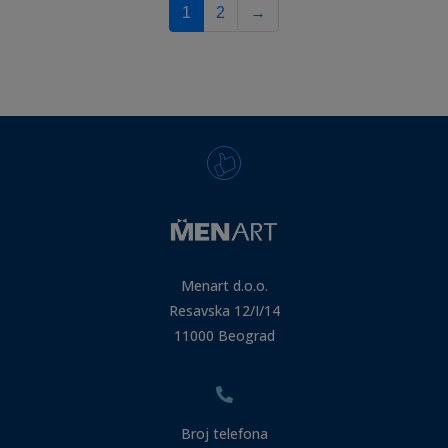
1
2
→
Menart d.o.o.
Resavska 12/I/14
11000 Beograd
Broj telefona