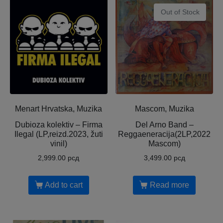
Out of Stock
Menart Hrvatska, Muzika
Mascom, Muzika
Dubioza kolektiv – Firma
Del Arno Band –
Ilegal (LP,reizd.2023, žuti
Reggaeneracija(2LP,2022
vinil)
Mascom)
2,999.00
рсд
3,499.00
рсд
Add to cart
Read more