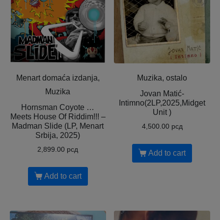
Menart domaća izdanja,
Muzika, ostalo
Muzika
Jovan Matić-
Intimno(2LP,2025,Midget
Hornsman Coyote …
Unit )
Meets House Of Riddim!!! –
Madman Slide (LP, Menart
4,500.00
рсд
Srbija, 2025)
2,899.00
рсд
Add to cart
Add to cart