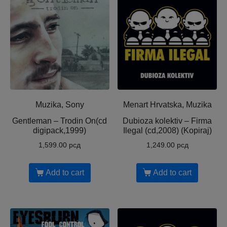
Muzika, Sony
Menart Hrvatska, Muzika
Gentleman – Trodin On(cd
Dubioza kolektiv – Firma
digipack,1999)
Ilegal (cd,2008) (Kopiraj)
1,599.00
рсд
1,249.00
рсд
Add to cart
Add to cart