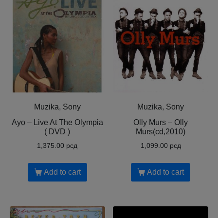
Muzika, Sony
Muzika, Sony
Ayọ ‎– Live At The Olympia
Olly Murs ‎– Olly
( DVD )
Murs(cd,2010)
1,375.00
рсд
1,099.00
рсд
Add to cart
Add to cart