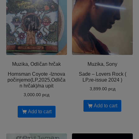
Muzika, Odličan hrčak
Muzika, Sony
Hornsman Coyote -Iznova
Sade – Lovers Rock (
počinjemo(LP,2025,Odliča
LP,re-issue 2024 )
n hrčak)/na upit
3,899.00
рсд
3,000.00
рсд
Add to cart
Add to cart