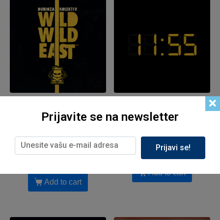
Menart Hrvatska, Muzika
Menart Hrvatska, Muzika
Prijavite se na newsletter
Dubioza kolektiv – Wild
Dubioza kolektiv – 5 do 12
Wild East (LP, reizd,2023,
(LP, reizd.2023, žuti vinil)
žuti vinil)
Prijavi se!
2,999.00
рсд
2,899.00
рсд
Add to cart
Add to cart