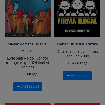
Menart domaća izdanja,
Menart Hrvatska, Muzika
Muzika
Dubioza kolektiv – Firma
Ilegal (cd,2008)
Eyesburn – Fool Control
(orange vinyl,2024,limited
1,249.00
рсд
edition)
3,099.00
рсд
Add to cart
Add to cart