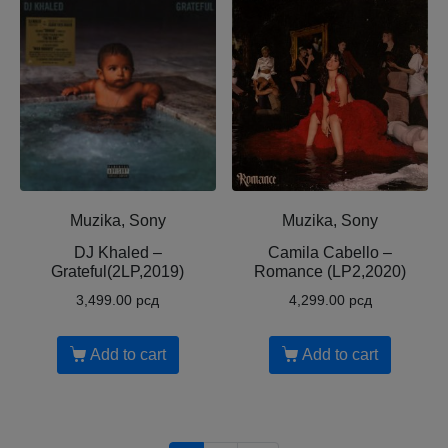
Muzika, Sony
Muzika, Sony
DJ Khaled –
Camila Cabello –
Grateful(2LP,2019)
Romance (LP2,2020)
3,499.00
рсд
4,299.00
рсд
Add to cart
Add to cart