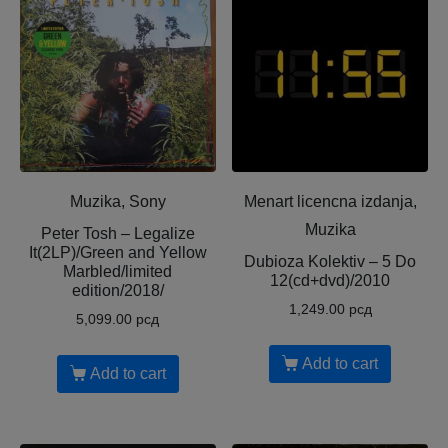
Muzika, Sony
Menart licencna izdanja,
Muzika
Peter Tosh – Legalize
It(2LP)/Green and Yellow
Dubioza Kolektiv – 5 Do
Marbled/limited
12(cd+dvd)/2010
edition/2018/
1,249.00
рсд
5,099.00
рсд
Add to cart
Add to cart