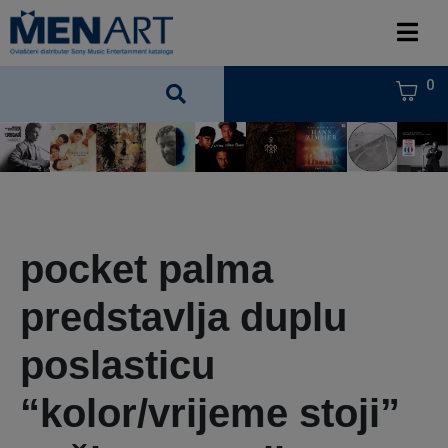
0
pocket palma
predstavlja duplu
poslasticu
“kolor/vrijeme stoji”