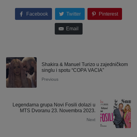
Facebook
Twitter
Pinterest
Email
Shakira & Manuel Turizo u zajedničkom
singlu i spotu “COPA VACIA”
Previous
Legendarna grupa Novi Fosili dolazi u
MTS Dvoranu 23. Novembra 2023.
Next