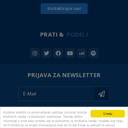
Kontaktirajte nas!
PRATI &
PODELI
PRIJAVA ZA NEWSLETTER
Koristimo kolačiće za personalizaciju sadržaja, pružanje funkcija
U redu
društvenih medija i anlaiziranjem saobraćaja. Takodje delimo
informacije o tome kako koristite sajt sa partnerima za društvene medije i analitiku koji mogu
da ih kombinuju sa drugim informacijama koje ste im dali ili koje su prikupili na osnovu
© 2020 ALL RIGHTS RESERVED