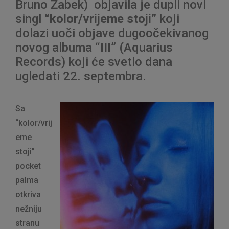
Bruno Žabek) objavila je dupli novi
singl
“kolor/vrijeme stoji”
koji
dolazi uoči objave dugoočekivanog
novog albuma
“III”
(Aquarius
Records) koji će svetlo dana
ugledati 22. septembra.
Sa
“kolor/vrij
eme
stoji”
pocket
palma
otkriva
nežniju
stranu