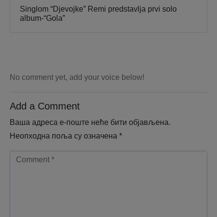
Singlom “Djevojke” Remi predstavlja prvi solo
album-“Gola”
No comment yet, add your voice below!
Add a Comment
Ваша адреса е-поште неће бити објављена.
Неопходна поља су означена
*
C
o
m
m
e