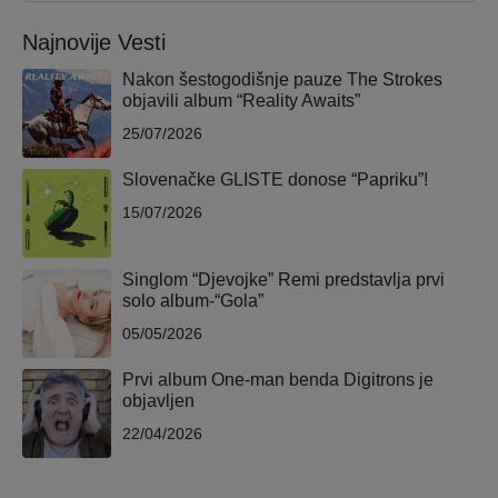
Najnovije Vesti
Nakon šestogodišnje pauze The Strokes
objavili album “Reality Awaits”
25/07/2026
Slovenačke GLISTE donose “Papriku”!
15/07/2026
Singlom “Djevojke” Remi predstavlja prvi
solo album-“Gola”
05/05/2026
Prvi album One-man benda Digitrons je
objavljen
22/04/2026