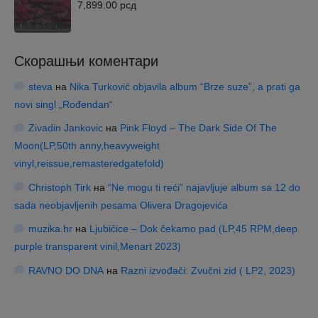
7,899.00
рсд
Скорашњи коментари
steva
на
Nika Turković objavila album “Brze suze”, a prati ga
novi singl „Rođendan“
Zivadin Jankovic
на
Pink Floyd – The Dark Side Of The
Moon(LP,50th anny,heavyweight
vinyl,reissue,remasteredgatefold)
Christoph Tirk
на
“Ne mogu ti reći” najavljuje album sa 12 do
sada neobjavljenih pesama Olivera Dragojevića
muzika.hr
на
Ljubičice – Dok čekamo pad (LP,45 RPM,deep
purple transparent vinil,Menart 2023)
RAVNO DO DNA
на
Razni izvođači: Zvučni zid ( LP2, 2023)