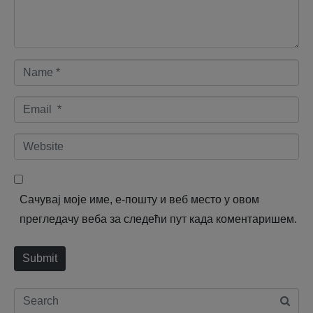
n
t
*
N
a
E
m
m
e
W
a
*
e
i
b
l
Сачувај моје име, е-пошту и веб место у овом
s
*
прегледачу веба за следећи пут када коментаришем.
i
t
Submit
e