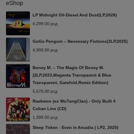
eShop
LP Midnight Oil-Diesel And Dust(LP,2026)
4,299.00
рсд
GoGo Penguin – Necessary Fictions(2LP,2025)
4,999.00
рсд
Boney M. – The Magic Of Boney M.
(2LP,2023,Magenta Transparent & Blue
Transparent, Gatefold,Remix Edition)
5,678.00
рсд
Raekwon (ex WuTangClan) - Only Built 4
Cuban Linx (CD)
1,399.00
рсд
Sleep Token - Even in Arcadia ( LP2, 2025)