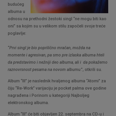
budućeg
albuma u
odnosu na prethodni žestoki singl “ne mogu biti kao
oni” sa kojim su u velikom stilu započeli svoje treće
poglavlje:
“
Prvi singl je bio poprilično mračan, možda na
momente i agresivan, pa smo pre izlaska albuma hteli
da predstavimo i nežniji deo albuma, ali i da pokažemo
raznovrsnost pesama na novom albumu
.”, otkrili su.
Album “III” je naslednik hvaljenog albuma “Atomi” za
čiju “Re-Work” varijaciju je pocket palma ove godine
nagrađena i Porinom u kategoriji Najboljeg
elektronskog albuma.
Album “III” će biti objavljen 22. septembra na CD-u i