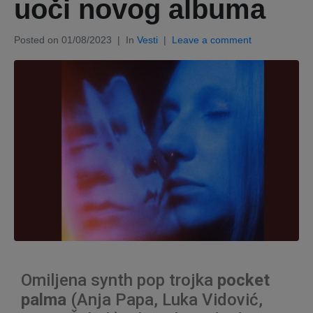
uoči novog albuma
Posted on
01/08/2023
In
Vesti
Leave a comment
Omiljena synth pop trojka
pocket
palma
(Anja Papa, Luka Vidović,