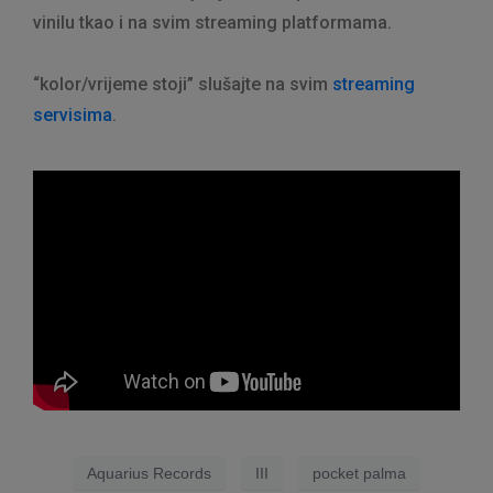
vinilu tkao i na svim streaming platformama.
“kolor/vrijeme stoji” slušajte na svim
streaming
servisima
.
Aquarius Records
III
pocket palma