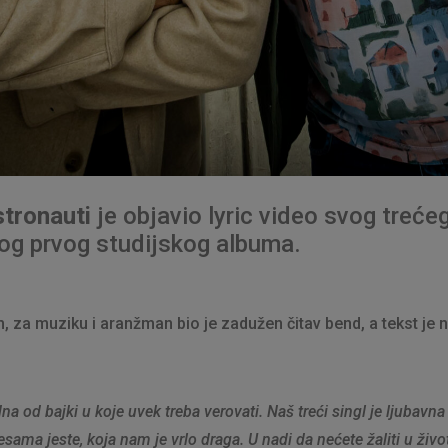
tronauti
je objavio lyric video svog trećeg
og prvog studijskog albuma.
za muziku i aranžman bio je zadužen čitav bend, a tekst je n
dna od bajki u koje uvek treba verovati. Naš treći singl je ljubavna
sama jeste, koja nam je vrlo draga. U nadi da nećete žaliti u živo