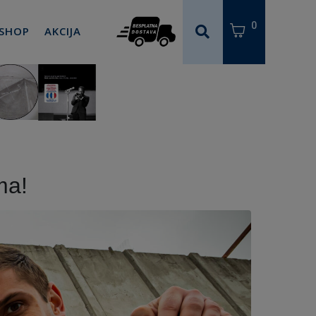
0
 SHOP
AKCIJA
ma!