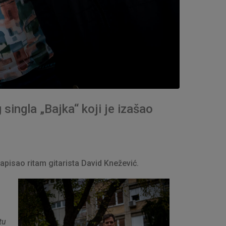
 singla „Bajka“ koji je izašao
apisao ritam gitarista David Knežević.
tu