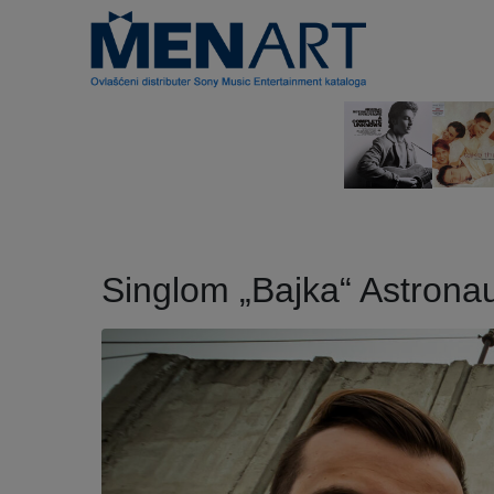
Singlom „Bajka“ Astronau