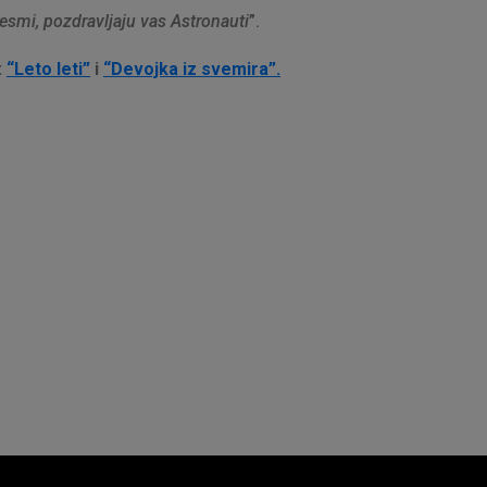
 pesmi, pozdravljaju vas Astronauti
”.
:
“Leto leti”
i
“Devojka iz svemira”.