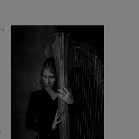
e u
a.