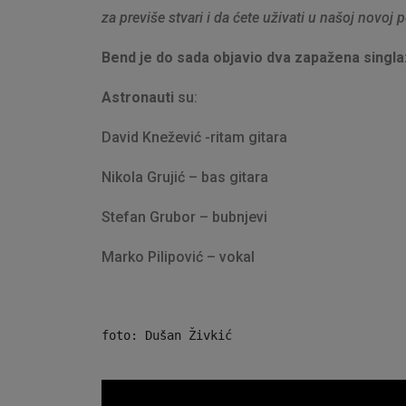
za previše stvari i da ćete uživati u našoj novoj
Bend je do sada objavio dva zapažena singla
Astronauti
su:
David Knežević -ritam gitara
Nikola Grujić – bas gitara
Stefan Grubor – bubnjevi
Marko Pilipović – vokal
foto: Dušan Živkić