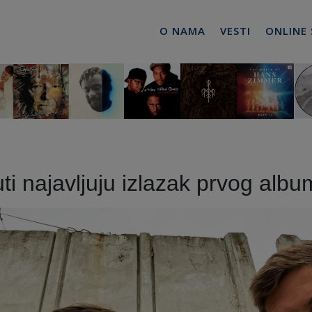
O NAMA
VESTI
ONLINE
ti najavljuju izlazak prvog albu