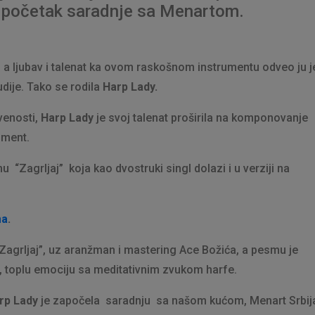
e početak saradnje sa Menartom.
u, a ljubav i talenat ka ovom raskošnom instrumentu odveo ju j
dije. Tako se rodila
Harp Lady.
tvenosti,
Harp Lady
je svoj talenat proširila na komponovanje
ument.
 “Zagrljaj” koja kao dvostruki singl dolazi i u verziji na
ma
.
Zagrljaj”, uz aranžman i mastering Ace Božića, a pesmu je
nu, toplu emociju sa meditativnim zvukom harfe.
rp Lady
je započela saradnju sa našom kućom, Menart Srbij