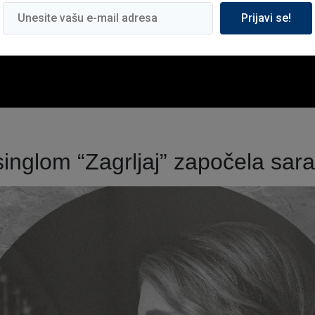
Prijavi se!
singlom “Zagrljaj” započela sa