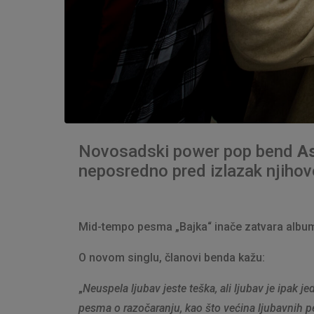
Novosadski power pop bend
As
neposredno pred izlazak njihov
Mid-tempo pesma „Bajka“ inače zatvara album, 
O novom singlu, članovi benda kažu:
„
Neuspela ljubav jeste teška, ali ljubav je ipak je
pesma o razočaranju, kao što većina ljubavnih pe