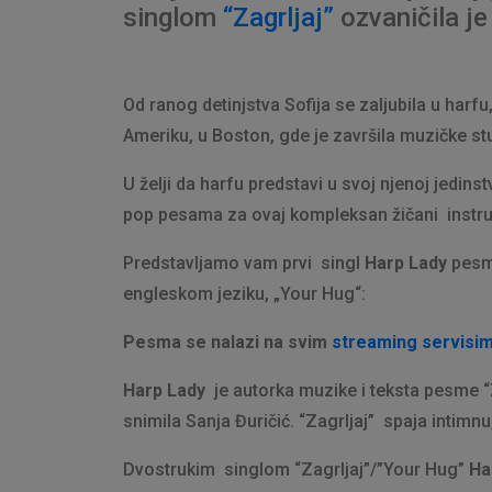
singlom
“Zagrljaj”
ozvaničila j
Od ranog detinjstva Sofija se zaljubila u harf
Ameriku, u Boston, gde je završila muzičke stu
U želji da harfu predstavi u svoj njenoj jedins
pop pesama za ovaj kompleksan žičani instr
Predstavljamo vam prvi singl
Harp Lady
pesmu
engleskom jeziku, „Your Hug“:
Pesma se nalazi na svim
streaming servisi
Harp Lady
je autorka muzike i teksta pesme “
snimila Sanja Đuričić. “Zagrljaj” spaja intim
Dvostrukim singlom “Zagrljaj”/”Your Hug”
Ha