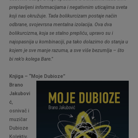
preplavljeni informacijama i negativnim uticajima sveta
koji nas okružuje. Tada bolikurcizam postaje način
odbrane, svojevrsna mentalna izolacija. Ova dva
bolikurcizma, koja se stalno prepliću, upravo su i
najopasnija u kombinaciji, pa tako dolazimo do stanja u
kojem je sve manje razuma, a sve više bezumlja – što
bi rek’o kolega Bare.”
Knjiga – “Moje Dubioze”
Brano
Jakubovi
ć
,
osnivač i
muzičar
Dubioze
Kolektiv,