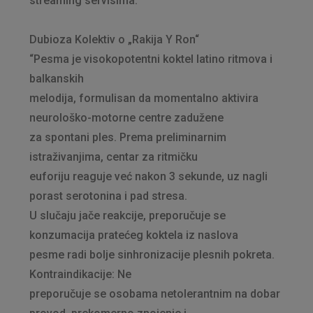
streaming servisima.
Dubioza Kolektiv o „Rakija Y Ron“
“Pesma je visokopotentni koktel latino ritmova i
balkanskih
melodija, formulisan da momentalno aktivira
neurološko-motorne centre zadužene
za spontani ples. Prema preliminarnim
istraživanjima, centar za ritmičku
euforiju reaguje već nakon 3 sekunde, uz nagli
porast serotonina i pad stresa.
U slučaju jače reakcije, preporučuje se
konzumacija pratećeg koktela iz naslova
pesme radi bolje sinhronizacije plesnih pokreta.
Kontraindikacije: Ne
preporučuje se osobama netolerantnim na dobar