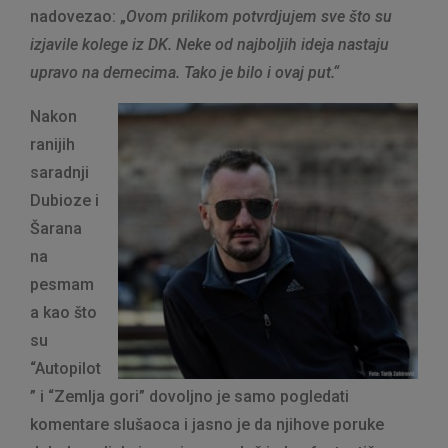
nadovezao: „
Ovom prilikom potvrdjujem sve što su
izjavile kolege iz DK. Neke od najboljih ideja nastaju
upravo na dernecima. Tako je bilo i ovaj put.“
Nakon
ranijih
saradnji
Dubioze i
Šarana
na
pesmam
a kao što
su
“Autopilot
” i “Zemlja gori” dovoljno je samo pogledati
komentare slušaoca i jasno je da njihove poruke