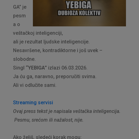
GA” je
pesm
a o
veštačkoj inteligenciji,
ali je rezultat ljudske inteligencije.
Nesavršene, kontradiktorne i još uvek –
slobodne.
Singl
“YEBIGA”
izlazi 06.03.2026.
Ja ću ga, naravno, preporučiti svima.
Ali vi odlučite sami.
Streaming servisi
Ovaj press tekst je napisala veštačka inteligencija.
Pesmu, srećom ili nažalost, nije.
Ako želiš, sledeći korak mogu: