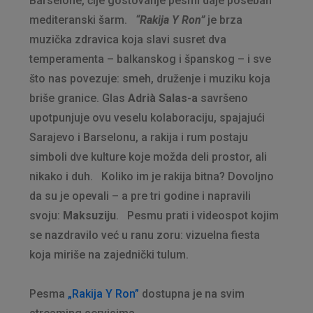
Barselone, čije gostovanje pesmi daje poseban
mediteranski šarm.
“Rakija Y Ron”
je brza
muzička zdravica koja slavi susret dva
temperamenta – balkanskog i španskog – i sve
što nas povezuje: smeh, druženje i muziku koja
briše granice. Glas
Adrià Salas-a
savršeno
upotpunjuje ovu veselu kolaboraciju, spajajući
Sarajevo i Barselonu, a rakija i rum postaju
simboli dve kulture koje možda deli prostor, ali
nikako i duh. Koliko im je rakija bitna? Dovoljno
da su je opevali – a pre tri godine i napravili
svoju:
Maksuziju
. Pesmu prati i videospot kojim
se nazdravilo već u ranu zoru: vizuelna fiesta
koja miriše na zajednički tulum.
Pesma
„Rakija Y Ron”
dostupna je na svim