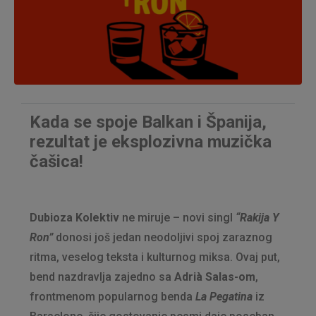
Kada se spoje Balkan i Španija,
rezultat je eksplozivna muzička
čašica!
Dubioza Kolektiv
ne miruje – novi singl
“Rakija Y
Ron”
donosi još jedan neodoljivi spoj zaraznog
ritma, veselog teksta i kulturnog miksa. Ovaj put,
bend nazdravlja zajedno sa
Adrià Salas-om
,
frontmenom popularnog benda
La Pegatina
iz