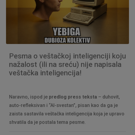
Pesma o veštačkoj inteligenciji koju
nažalost (ili na sreću) nije napisala
veštačka inteligencija!
Naravno, ispod je
predlog press teksta
– duhovit,
auto-refleksivan i “AI-svestan”, pisan kao da ga je
zaista sastavila veštačka inteligencija koja je upravo
shvatila da je postala tema pesme.