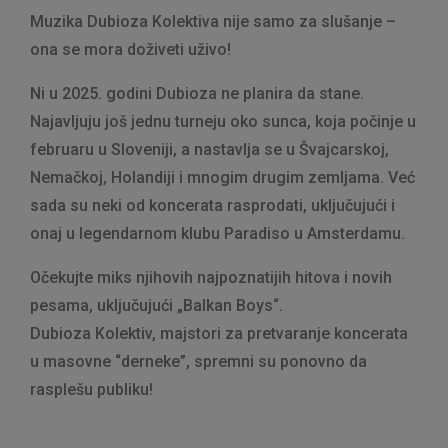
Muzika Dubioza Kolektiva nije samo za slušanje –
ona se mora doživeti uživo!
Ni u 2025. godini Dubioza ne planira da stane.
Najavljuju još jednu turneju oko sunca, koja počinje u
februaru u Sloveniji, a nastavlja se u Švajcarskoj,
Nemačkoj, Holandiji i mnogim drugim zemljama. Već
sada su neki od koncerata rasprodati, uključujući i
onaj u legendarnom klubu Paradiso u Amsterdamu.
Očekujte miks njihovih najpoznatijih hitova i novih
pesama, uključujući „Balkan Boys“.
Dubioza Kolektiv, majstori za pretvaranje koncerata
u masovne “derneke”, spremni su ponovno da
rasplešu publiku!