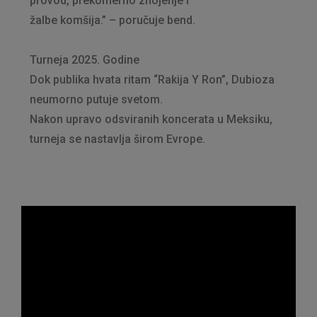
provod, prekomerno znojenje i
žalbe komšija.” – poručuje bend.
Turneja 2025. Godine
Dok publika hvata ritam “Rakija Y Ron”, Dubioza
neumorno putuje svetom.
Nakon upravo odsviranih koncerata u Meksiku,
turneja se nastavlja širom Evrope.