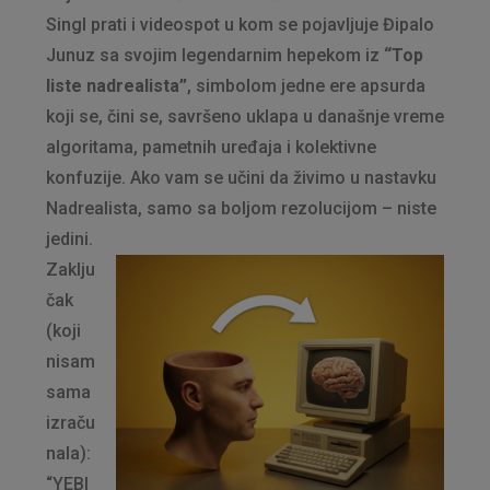
Singl prati i videospot u kom se pojavljuje Đipalo
Junuz sa svojim legendarnim hepekom iz
“Top
liste nadrealista”
, simbolom jedne ere apsurda
koji se, čini se, savršeno uklapa u današnje vreme
algoritama, pametnih uređaja i kolektivne
konfuzije. Ako vam se učini da živimo u nastavku
Nadrealista, samo sa boljom rezolucijom – niste
jedini.
Zaklju
čak
(koji
nisam
sama
izraču
nala):
“YEBI