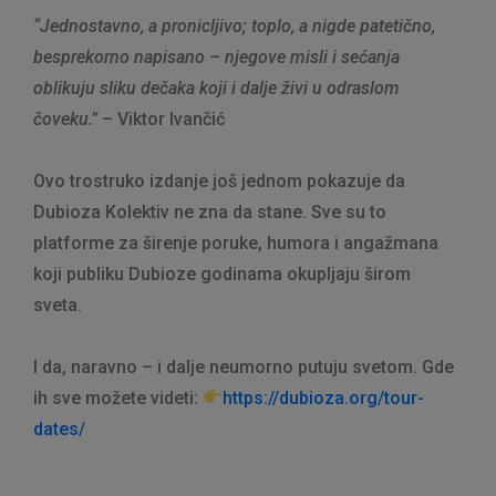
“Jednostavno, a pronicljivo; toplo, a nigde patetično,
besprekorno napisano – njegove misli i sećanja
oblikuju sliku dečaka koji i dalje živi u odraslom
čoveku.”
– Viktor Ivančić
Ovo trostruko izdanje još jednom pokazuje da
Dubioza Kolektiv ne zna da stane. Sve su to
platforme za širenje poruke, humora i angažmana
koji publiku Dubioze godinama okupljaju širom
sveta.
I da, naravno – i dalje neumorno putuju svetom. Gde
ih sve možete videti:
https://dubioza.org/tour-
dates/