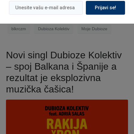
Prijavi se!
blkrczm
Dubioza Kolektiv
Moje Dubioze
Novi singl Dubioze Kolektiv
– spoj Balkana i Španije a
rezultat je eksplozivna
muzička čašica!