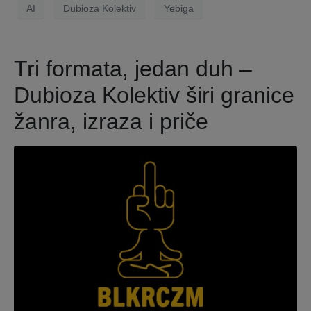
AI
Dubioza Kolektiv
Yebiga
Tri formata, jedan duh –
Dubioza Kolektiv širi granice
žanra, izraza i priče