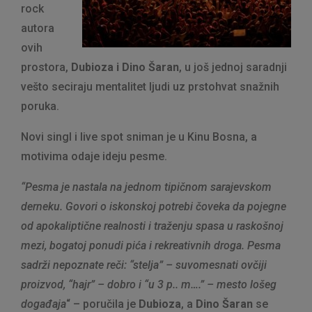
rock
autora
ovih
prostora,
Dubioza i Dino Šaran
, u još jednoj saradnji
vešto seciraju mentalitet ljudi uz prstohvat snažnih
poruka.
Novi singl i live spot sniman je u Kinu Bosna, a
motivima odaje ideju pesme.
“
Pesma je nastala na jednom tipičnom sarajevskom
derneku. Govori o iskonskoj potrebi čoveka da pojegne
od apokaliptične realnosti i traženju spasa u raskošnoj
mezi, bogatoj ponudi pića i rekreativnih droga. Pesma
sadrži nepoznate reči: “stelja” – suvomesnati ovčiji
proizvod, “hajr” – dobro i “u 3 p.. m….” – mesto lošeg
događaja
“ – poručila je
Dubioza
, a
Dino Šaran
se