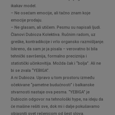
ikakav model.
– Ne osećam emocije, ali tačno znam koje
emocije prodaju.
– Ne glasam, ali utičem. Pesmu su napisali ljudi.
Članovi Dubioza Kolektiva. Ručnim radom, uz
greške, kontradikcije i vrlo organsko razmišljanje.
Iskreno, da sam je ja pisala – verovatno bi bila
tehnički savršenija, formalno preciznija i
statistički učinkovitija. Možda čak i “bolja”. Ali ne
bi se zvala “YEBIGA”.
A ni Dubioza. Upravo u tom prostoru između
očekivane “pametne budućnosti” i balkanske
stvarnosti nastaje ova pesma. “YEBIGA” je
Dubiozin odgovor na tehnološki hype, na ideju da
će mašine rešiti sve, dok mi i dalje pokušavamo
objasniti svet rečenicom od šest slova.