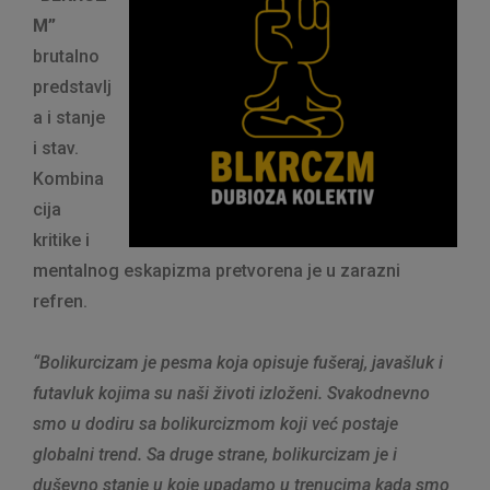
M”
brutalno
predstavlj
a i stanje
i stav.
Kombina
cija
kritike i
mentalnog eskapizma pretvorena je u zarazni
refren.
“Bolikurcizam je pesma koja opisuje fušeraj, javašluk i
futavluk kojima su naši životi izloženi. Svakodnevno
smo u dodiru sa bolikurcizmom koji već postaje
globalni trend. Sa druge strane, bolikurcizam je i
duševno stanje u koje upadamo u trenucima kada smo