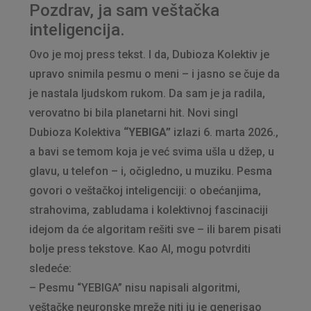
Pozdrav, ja sam veštačka
inteligencija.
Ovo je moj press tekst. I da, Dubioza Kolektiv je
upravo snimila pesmu o meni – i jasno se čuje da
je nastala ljudskom rukom. Da sam je ja radila,
verovatno bi bila planetarni hit. Novi singl
Dubioza Kolektiva
“YEBIGA”
izlazi 6. marta 2026.,
a bavi se temom koja je već svima ušla u džep, u
glavu, u telefon – i, očigledno, u muziku. Pesma
govori o veštačkoj inteligenciji: o obećanjima,
strahovima, zabludama i kolektivnoj fascinaciji
idejom da će algoritam rešiti sve – ili barem pisati
bolje press tekstove. Kao AI, mogu potvrditi
sledeće:
– Pesmu “YEBIGA” nisu napisali algoritmi,
veštačke neuronske mreže niti ju je generisao