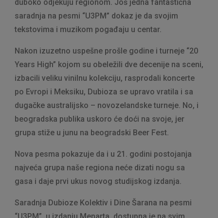
duboko odjekuju regionom. Još jedna fantastična
saradnja na pesmi “U3PM” dokaz je da svojim
tekstovima i muzikom pogađaju u centar.
Nakon izuzetno uspešne prošle godine i turneje “20
Years High” kojom su obeležili dve decenije na sceni,
izbacili veliku vinilnu kolekciju, rasprodali koncerte
po Evropi i Meksiku, Dubioza se upravo vratila i sa
dugačke australijsko – novozelandske turneje. No, i
beogradska publika uskoro će doći na svoje, jer
grupa stiže u junu na beogradski Beer Fest.
Nova pesma pokazuje da i u 21. godini postojanja
najveća grupa naše regiona neće dizati nogu sa
gasa i daje prvi ukus novog studijskog izdanja.
Saradnja Dubioze Kolektiv i Dine Šarana na pesmi
“U3PM”, u izdanju Menarta, dostupna je na svim