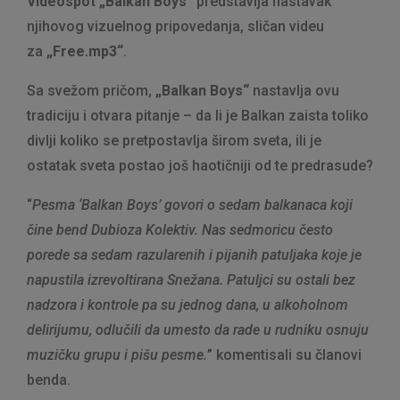
Videospot
„Balkan Boys“
predstavlja nastavak
njihovog vizuelnog pripovedanja, sličan videu
za
„Free.mp3“
.
Sa svežom pričom,
„Balkan Boys“
nastavlja ovu
tradiciju i otvara pitanje – da li je Balkan zaista toliko
divlji koliko se pretpostavlja širom sveta, ili je
ostatak sveta postao još haotičniji od te predrasude?
“
Pesma ‘Balkan Boys’ govori o sedam balkanaca koji
čine bend Dubioza Kolektiv. Nas sedmoricu često
porede sa sedam razularenih i pijanih patuljaka koje je
napustila izrevoltirana Snežana. Patuljci su ostali bez
nadzora i kontrole pa su jednog dana, u alkoholnom
delirijumu, odlučili da umesto da rade u rudniku osnuju
muzičku grupu i pišu pesme.
” komentisali su članovi
benda.