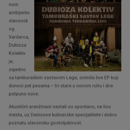
nom
ambijentu
slavonsk
og
Vardarca,
Dubioza
Kolektiv
je,
zajedno
sa tamburaškim sastavom Lege, snimila live EP koji
donosi pet pesama – tri stare u novom ruhu i dve
potpuno nove.
Akustični aranžmani nastali su spontano, na licu
mesta, uz Denisove kulinarske specijalitete i dobro
poznatu slavonsku gostoljubivost.