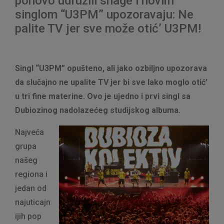
ponovo udružili snage i novim
singlom “U3PM” upozoravaju: Ne
palite TV jer sve može otić’ U3PM!
Singl “U3PM” opušteno, ali jako ozbiljno upozorava
da slučajno ne upalite TV jer bi sve lako moglo otić’
u tri fine materine. Ovo je ujedno i prvi singl sa
Dubiozinog nadolazećeg studijskog albuma.
Najveća
grupa
našeg
regiona i
jedan od
najuticajn
ijih pop