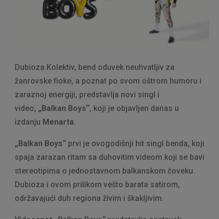
Dubioza Kolektiv, bend oduvek neuhvatljiv za
žanrovske fioke, a poznat po svom oštrom humoru i
zaraznoj energiji, predstavlja novi singl i
video,
„Balkan Boys“
, koji je objavljen danas u
izdanju
Menarta
.
„Balkan Boys“
prvi je ovogodišnji hit singl benda, koji
spaja zarazan ritam sa duhovitim videom koji se bavi
stereotipima o jednostavnom balkanskom čoveku.
Dubioza i ovom prilikom vešto barata satirom,
održavajući duh regiona živim i škakljivim.