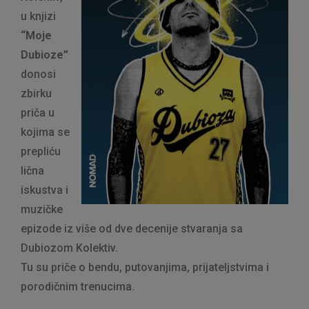
u knjizi
“Moje
Dubioze”
donosi
zbirku
priča u
kojima se
prepliću
lična
iskustva i
muzičke
epizode iz više od dve decenije stvaranja sa
Dubiozom Kolektiv.
Tu su priče o bendu, putovanjima, prijateljstvima i
porodičnim trenucima.