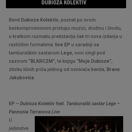
Bend
Dubioza Kolektiv
, poznat po svom
beskompromisnom pristupu muzici, društvu i životu,
u kratkom razmaku predstavlja čak tri nova izdanja u
različitim formatima:
live EP
u saradnji sa
tamburaškim sastavom
Lege
, novi singl pod
nazivom
“BLKRCZM”
, te knjigu
“Moje Dubioze”
,
zbirku ličnih priča jednog od osnivača benda,
Brane
Jakubovića
.
EP –
Dubioza Kolektiv feat. Tamburaški sastav Lege –
Pannonia Terranova Live
U
jedinstve