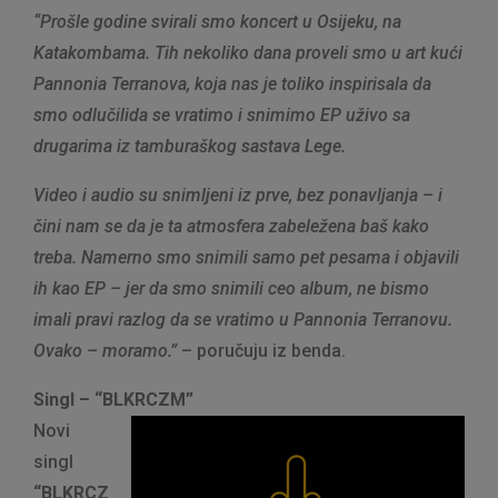
“Prošle godine svirali smo koncert u Osijeku, na
Katakombama. Tih nekoliko dana proveli smo u art kući
Pannonia Terranova, koja nas je toliko inspirisala da
smo odlučilida se vratimo i snimimo EP uživo sa
drugarima iz tamburaškog sastava Lege.
Video i audio su snimljeni iz prve, bez ponavljanja – i
čini nam se da je ta atmosfera zabeležena baš kako
treba.
Namerno smo snimili samo pet pesama i objavili
ih kao EP – jer da smo snimili ceo album, ne bismo
imali pravi razlog da se vratimo u Pannonia Terranovu.
Ovako – moramo.”
– poručuju iz benda.
Singl – “BLKRCZM”
Novi
singl
“BLKRCZ