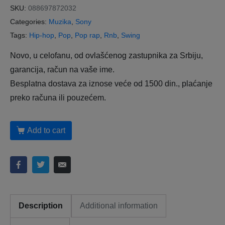
SKU:
088697872032
Categories:
Muzika
,
Sony
Tags:
Hip-hop
,
Pop
,
Pop rap
,
Rnb
,
Swing
Novo, u celofanu, od ovlašćenog zastupnika za Srbiju,
garancija, račun na vaše ime.
Besplatna dostava za iznose veće od 1500 din., plaćanje
preko računa ili pouzećem.
Add to cart
Description
Additional information