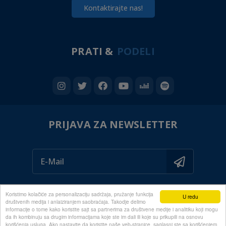
Kontaktirajte nas!
PRATI &
PODELI
PRIJAVA ZA NEWSLETTER
Koristimo kolačiće za personalizaciju sadržaja, pružanje funkcija
U redu
društvenih medija i anlaiziranjem saobraćaja. Takodje delimo
informacije o tome kako koristite sajt sa partnerima za društvene medije i analitiku koji mogu
da ih kombinuju sa drugim informacijama koje ste im dali ili koje su prikupili na osnovu
© 2020 ALL RIGHTS RESERVED
korišćenja usluga. Ako nastavite da koristite naše veb-stranice, saglasni ste sa korišćenjem