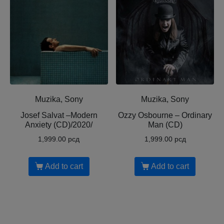
Muzika, Sony
Muzika, Sony
Josef Salvat ‎–Modern
Ozzy Osbourne ‎– Ordinary
Anxiety (CD)/2020/
Man (CD)
1,999.00
рсд
1,999.00
рсд
Add to cart
Add to cart