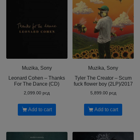
Muzika, Sony
Muzika, Sony
Leonard Cohen ‎– Thanks
Tyler The Creator ‎– Scum
For The Dance (CD)
fuck flower boy (2LP)/2017
2,099.00
рсд
5,899.00
рсд
Add to cart
Add to cart