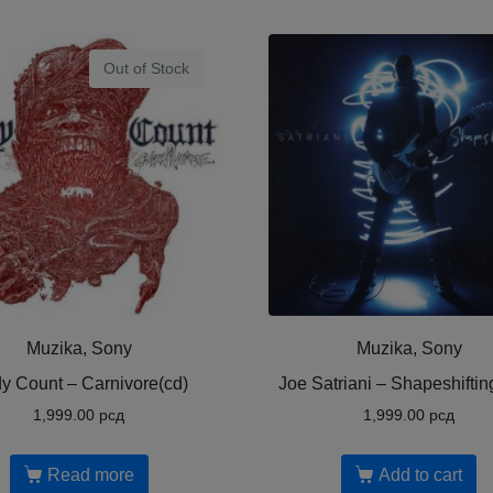
Out of Stock
Muzika, Sony
Muzika, Sony
y Count ‎– Carnivore(cd)
Joe Satriani ‎– Shapeshifti
1,999.00
рсд
1,999.00
рсд
Read more
Add to cart