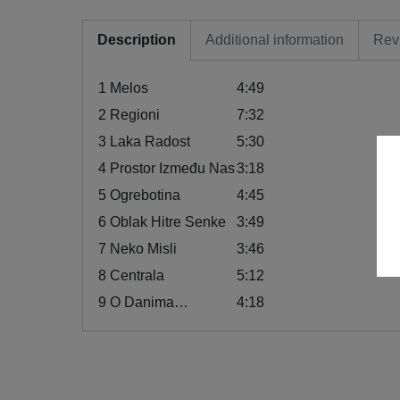
Description
Additional information
Rev
1
Melos
4:49
2
Regioni
7:32
3
Laka Radost
5:30
4
Prostor Između Nas
3:18
5
Ogrebotina
4:45
6
Oblak Hitre Senke
3:49
7
Neko Misli
3:46
8
Centrala
5:12
9
O Danima…
4:18