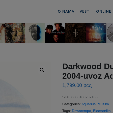
O NAMA
VESTI
ONLINE
Darkwood Du
2004-uvoz A
1,799.00
рсд
SKU:
8606100232185
Categories:
Aquarius
,
Muzika
Tags:
Downtempo
,
Electronika