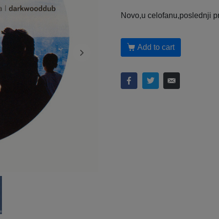
Novo,u celofanu,poslednji pr
Add to cart