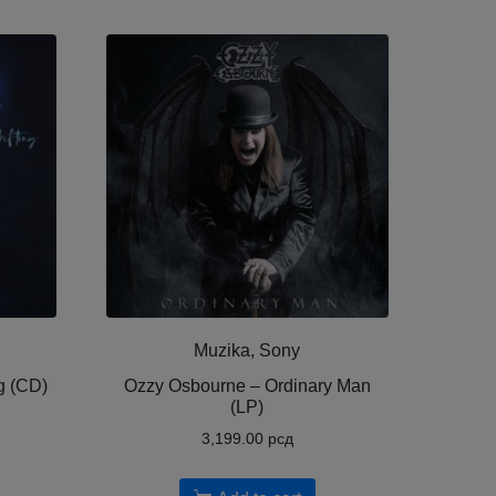
Muzika, Sony
ng (CD)
Ozzy Osbourne ‎– Ordinary Man
(LP)
3,199.00
рсд