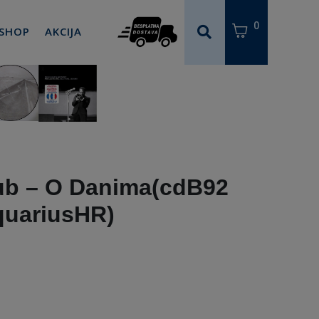
0
 SHOP
AKCIJA
b – O Danima(cdB92
quariusHR)