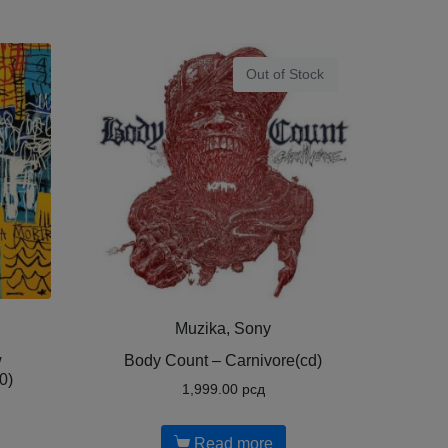
Out of Stock
Muzika, Sony
w
Body Count ‎– Carnivore(cd)
0)
1,999.00
рсд
Read more