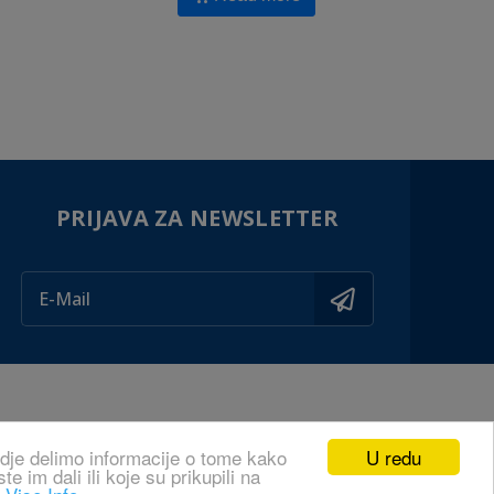
PRIJAVA ZA NEWSLETTER
U redu
odje delimo informacije o tome kako
 im dali ili koje su prikupili na