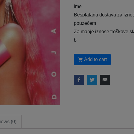
ime
Besplatana dostava za iznos
pouzećem
Za manje iznose troškove sl
b
Add to cart
iews (0)