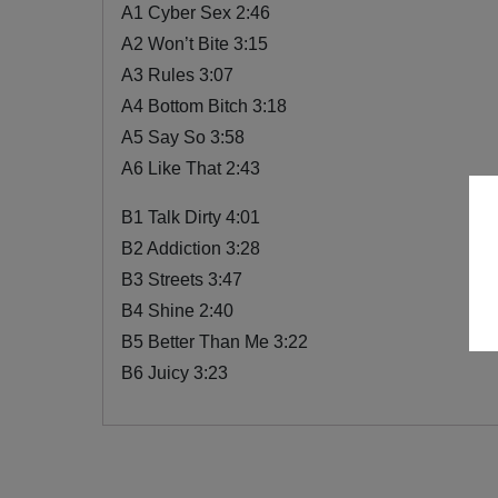
A1 Cyber Sex 2:46
A2 Won’t Bite 3:15
A3 Rules 3:07
A4 Bottom Bitch 3:18
A5 Say So 3:58
A6 Like That 2:43
B1 Talk Dirty 4:01
B2 Addiction 3:28
B3 Streets 3:47
B4 Shine 2:40
B5 Better Than Me 3:22
B6 Juicy 3:23