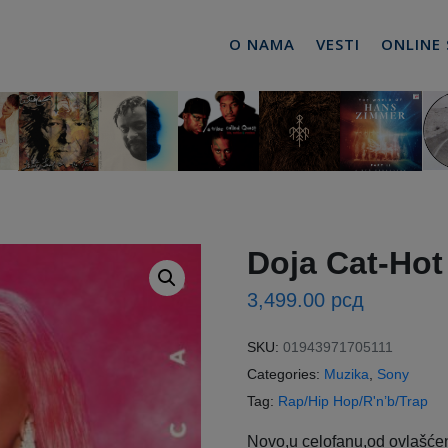
O NAMA
VESTI
ONLINE
Doja Cat-Hot
3,499.00
рсд
SKU:
01943971705111
Categories:
Muzika
,
Sony
Tag:
Rap/Hip Hop/R'n’b/Trap
Novo,u celofanu,od ovlašćen