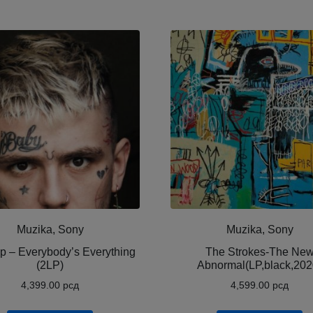
Muzika, Sony
Muzika, Sony
p ‎– Everybody’s Everything
The Strokes-The Ne
(2LP)
Abnormal(LP,black,202
4,399.00
рсд
4,599.00
рсд