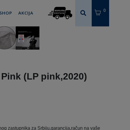
0
 SHOP
AKCIJA
 Pink (LP pink,2020)
og zastupnika za Srbiju,garancija,račun na vaše