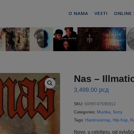
O NAMA
VESTI
ONLINE
Nas ‎– Illmati
3,499.00
рсд
SKU:
5099747595912
Categories:
Muzika
,
Sony
Tags:
Hardcore/rap
,
Hip-hop
,
R
Novo, u celofanu, od ovlašć