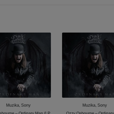
Muzika, Sony
Muzika, Sony
bourne ‎– Ordinary Man (LP
Ozzy Osbourne ‎– Ordinar