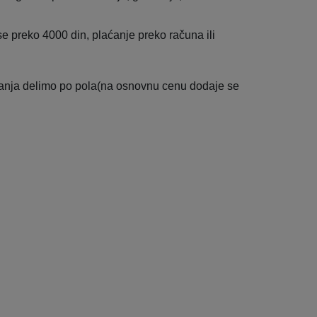
e preko 4000 din, plaćanje preko računa ili
lanja delimo po pola(na osnovnu cenu dodaje se