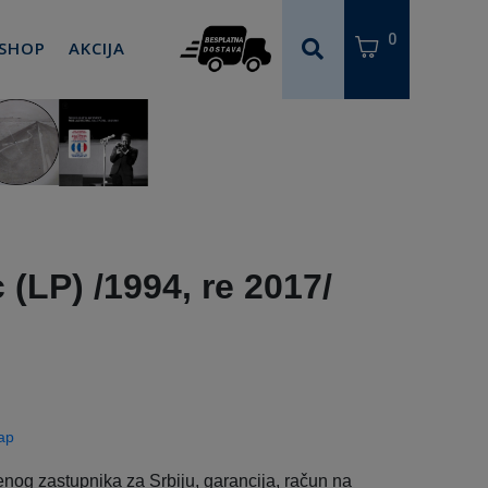
0
 SHOP
AKCIJA
c (LP) /1994, re 2017/
ap
enog zastupnika za Srbiju, garancija, račun na