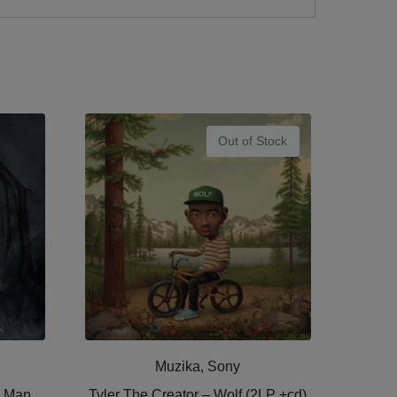
Out of Stock
Muzika, Sony
y Man
Tyler The Creator ‎– Wolf (2LP +cd)