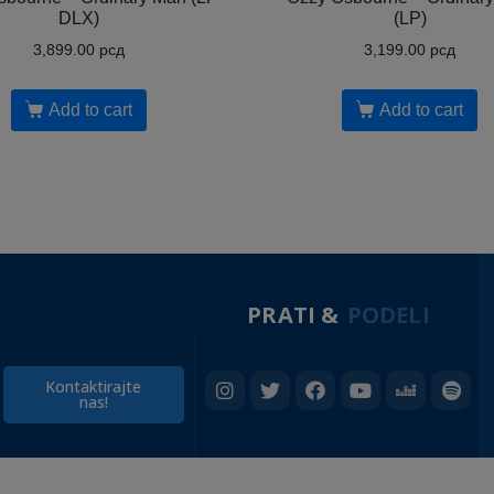
DLX)
(LP)
3,899.00
рсд
3,199.00
рсд
Add to cart
Add to cart
PRATI &
PODELI
Kontaktirajte
nas!