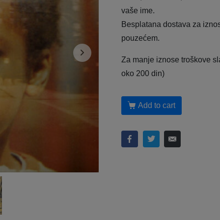
vaše ime.
Besplatana dostava za iznos
pouzećem.
Za manje iznose troškove s
oko 200 din)
Add to cart