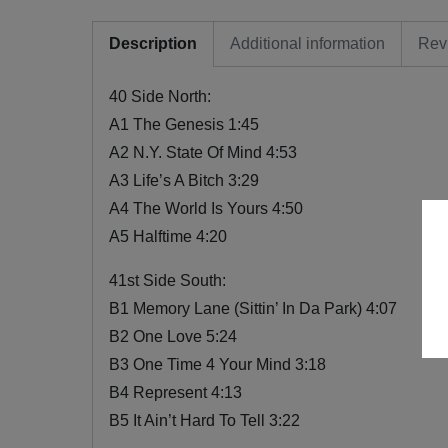
Description
Additional information
Rev
40 Side North:
A1 The Genesis 1:45
A2 N.Y. State Of Mind 4:53
A3 Life’s A Bitch 3:29
A4 The World Is Yours 4:50
A5 Halftime 4:20
41st Side South:
B1 Memory Lane (Sittin’ In Da Park) 4:07
B2 One Love 5:24
B3 One Time 4 Your Mind 3:18
B4 Represent 4:13
B5 It Ain’t Hard To Tell 3:22