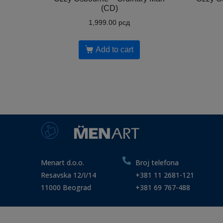
(CD)
1,999.00
рсд
Add to cart
Menart d.o.o.
Broj telefona
Resavska 12/I/14
+381 11 2681-121
11000 Beograd
+381 69 767-488