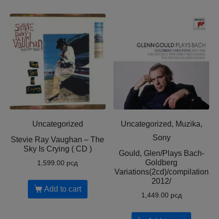
Uncategorized
Uncategorized, Muzika,
Sony
Stevie Ray Vaughan – The
Sky Is Crying ( CD )
Gould, Glen/Plays Bach-
Goldberg
1,599.00
рсд
Variations(2cd)/compilation
2012/
Add to cart
1,449.00
рсд