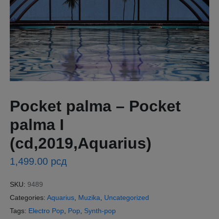
Pocket palma – Pocket
palma I
(cd,2019,Aquarius)
1,499.00
рсд
SKU:
9489
Categories:
Aquarius
,
Muzika
,
Uncategorized
Tags:
Electro Pop
,
Pop
,
Synth-pop