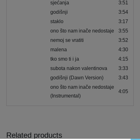
sjećanja
3:51
godišnji
3:54
staklo
3:17
ono što nam inače nedostaje
3:55
nemoj se vratiti
3:52
malena
4:30
tko smo ti i ja
4:15
subota nakon valentinova
3:33
godišnji (Dawn Version)
3:43
ono što nam inače nedostaje
4:05
(Instrumental)
Related products