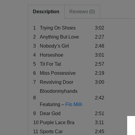
Description
Reviews (0)
1
Trying On Shoes
3:02
2
Anything But Love
2:27
3
Nobody’s Girl
2:48
4
Horseshoe
3:01
5
Tit For Tat
2:57
6
Miss Possessive
2:19
7
Revolving Door
3:00
Bloodonmyhands
8
2:42
Featuring –
Flo Milli
9
Dear God
2:51
10
Purple Lace Bra
3:11
11
Sports Car
2:45