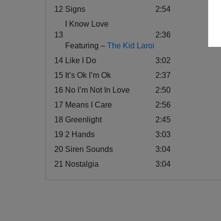
12
Signs
2:54
I Know Love
13
2:36
Featuring –
The Kid Laroi
14
Like I Do
3:02
15
It’s Ok I’m Ok
2:37
16
No I’m Not In Love
2:50
17
Means I Care
2:56
18
Greenlight
2:45
19
2 Hands
3:03
20
Siren Sounds
3:04
21
Nostalgia
3:04