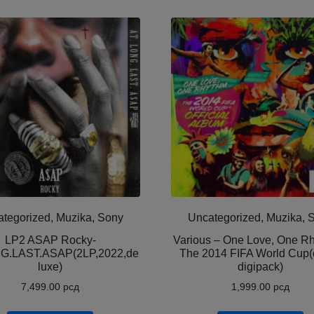
tegorized, Muzika, Sony
Uncategorized, Muzika, 
LP2 ASAP Rocky-
Various ‎– One Love, One R
G.LAST.ASAP(2LP,2022,de
The 2014 FIFA World Cup(
luxe)
digipack)
7,499.00
рсд
1,999.00
рсд