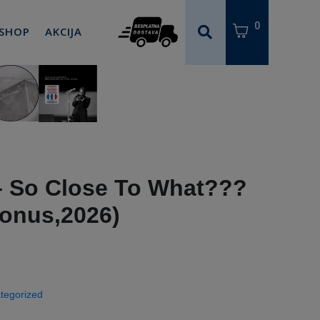
0
 SHOP
AKCIJA
– So Close To What???
bonus,2026)
tegorized