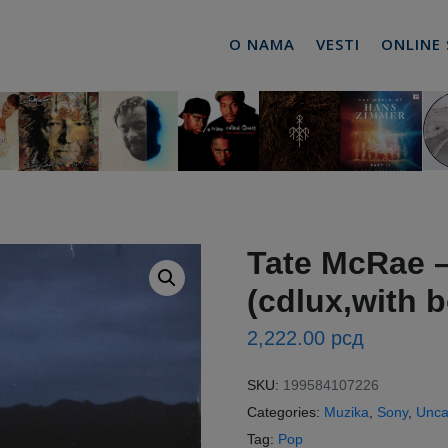
O NAMA
VESTI
ONLINE
Tate McRae 
(cdlux,with 
2,222.00
рсд
SKU:
199584107226
Categories:
Muzika
,
Sony
,
Unca
Tag:
Pop