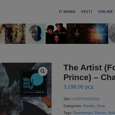
O NAMA
VESTI
ONLINE
The Artist (
Prince) ‎– C
3,199.00
рсд
SKU:
0190759182918
Categories:
Muzika
,
Sony
Tags:
Downtempo
,
Electro
,
Sou