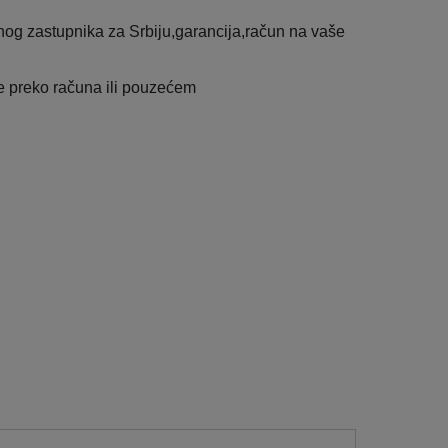
og zastupnika za Srbiju,garancija,račun na vaše
e preko računa ili pouzećem