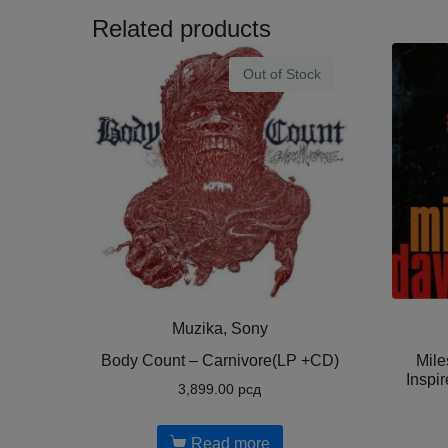
Related products
Out of Stock
Muzika, Sony
Body Count ‎– Carnivore(LP +CD)
Mile
Inspir
3,899.00
рсд
Read more