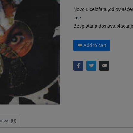
Novo,u celofanu,od ovlašćen
ime
Besplatana dostava,plaćanj
Add to cart
iews (0)