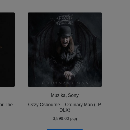
Muzika, Sony
or The
Ozzy Osbourne ‎– Ordinary Man (LP
DLX)
3,899.00
рсд