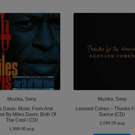
Muzika, Sony
Muzika, Sony
s Davis- Music From And
Leonard Cohen ‎– Thanks F
ed By Miles Davis: Birth Of
Dance (CD)
The Cool / CD/
2,099.00
рсд
1,999.00
рсд