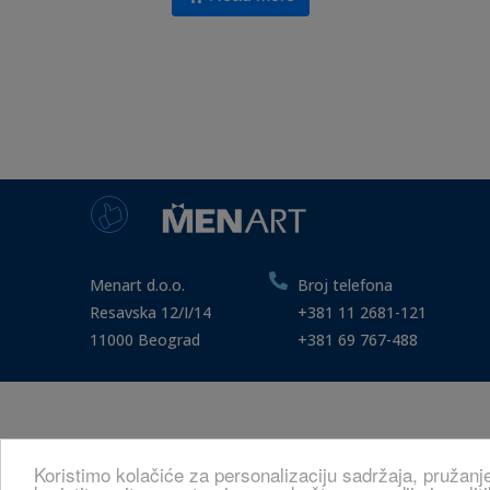
Menart d.o.o.
Broj telefona
Resavska 12/I/14
+381 11 2681-121
11000 Beograd
+381 69 767-488
Koristimo kolačiće za personalizaciju sadržaja, pružanj