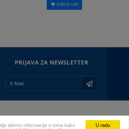
Add to cart
PRIJAVA ZA NEWSLETTER
U redu
odje delimo informacije o tome kako