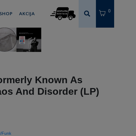
0
 SHOP
AKCIJA
Formerly Known As
haos And Disorder (LP)
l/Funk