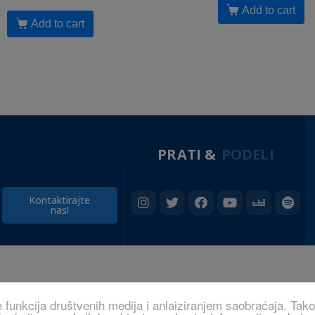
Add to cart
Add to cart
PRATI &
PODELI
Kontaktirajte
nas!
e funkcija društvenih medija i anlaiziranjem saobraćaja. Tak