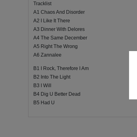
Tracklist
A1 Chaos And Disorder
A2 I Like It There
A3 Dinner With Delores
A4 The Same December
A5 Right The Wrong
A6 Zannalee
B1 I Rock, Therefore I Am
B2 Into The Light
B3 I Will
B4 Dig U Better Dead
B5 Had U