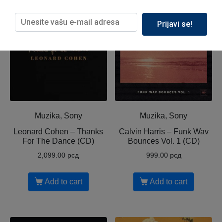
Prijavi se!
Muzika, Sony
Muzika, Sony
Leonard Cohen ‎– Thanks
Calvin Harris ‎– Funk Wav
For The Dance (CD)
Bounces Vol. 1 (CD)
2,099.00
рсд
999.00
рсд
Add to cart
Add to cart