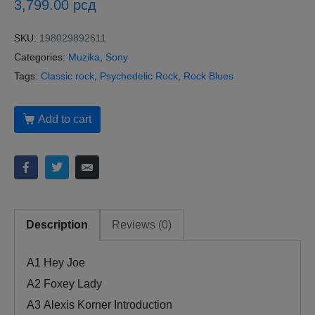
3,799.00
рсд
SKU:
198029892611
Categories:
Muzika
,
Sony
Tags:
Classic rock
,
Psychedelic Rock
,
Rock Blues
Add to cart
Description
Reviews (0)
A1
Hey Joe
A2
Foxey Lady
A3
Alexis Korner Introduction