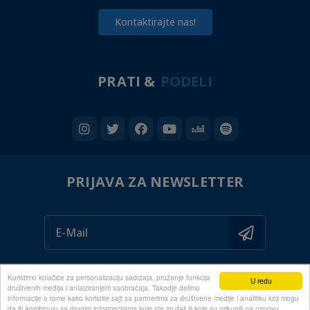
Kontaktirajte nas!
PRATI &
PODELI
PRIJAVA ZA NEWSLETTER
Koristimo kolačiće za personalizaciju sadržaja, pružanje funkcija
U redu
društvenih medija i anlaiziranjem saobraćaja. Takodje delimo
informacije o tome kako koristite sajt sa partnerima za društvene medije i analitiku koji mogu
da ih kombinuju sa drugim informacijama koje ste im dali ili koje su prikupili na osnovu