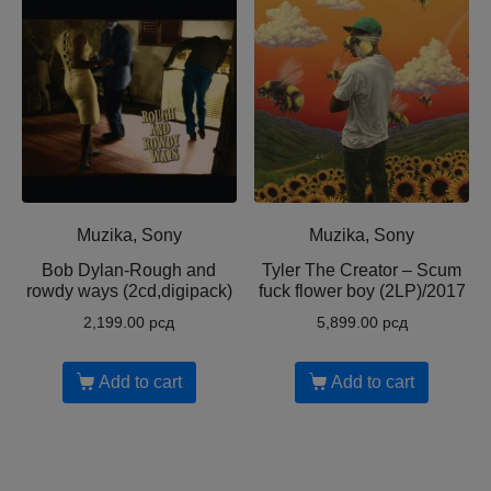
Muzika, Sony
Muzika, Sony
Bob Dylan-Rough and
Tyler The Creator ‎– Scum
rowdy ways (2cd,digipack)
fuck flower boy (2LP)/2017
2,199.00
рсд
5,899.00
рсд
Add to cart
Add to cart