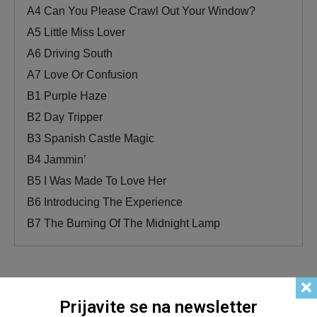
A4
Can You Please Crawl Out Your Window?
A5
Little Miss Lover
A6
Driving South
A7
Love Or Confusion
B1
Purple Haze
B2
Day Tripper
B3
Spanish Castle Magic
B4
Jammin’
B5
I Was Made To Love Her
B6
Introducing The Experience
B7
The Burning Of The Midnight Lamp
Prijavite se na newsletter
Related products