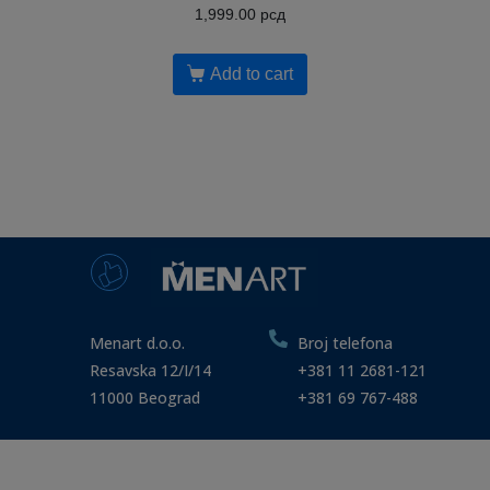
1,999.00
рсд
Add to cart
Menart d.o.o.
Broj telefona
Resavska 12/I/14
+381 11 2681-121
11000 Beograd
+381 69 767-488