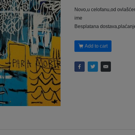
Novo,u celofanu,od ovlašćen
ime
Besplatana dostava,plaćanj
Add to cart