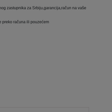
og zastupnika za Srbiju,garancija,račun na vaše
e preko računa ili pouzećem