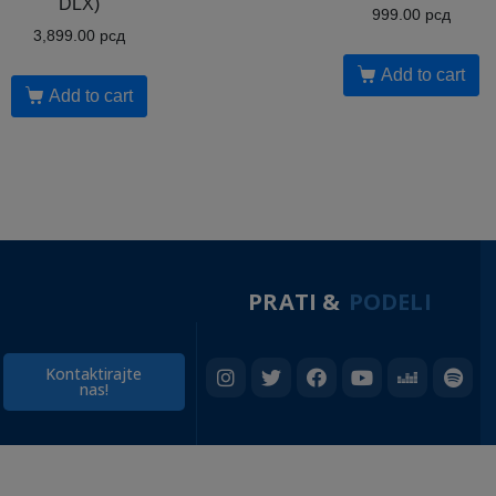
DLX)
999.00
рсд
3,899.00
рсд
Add to cart
Add to cart
PRATI &
PODELI
Kontaktirajte
nas!