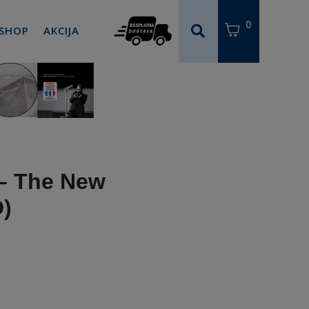
0
 SHOP
AKCIJA
 – The New
)