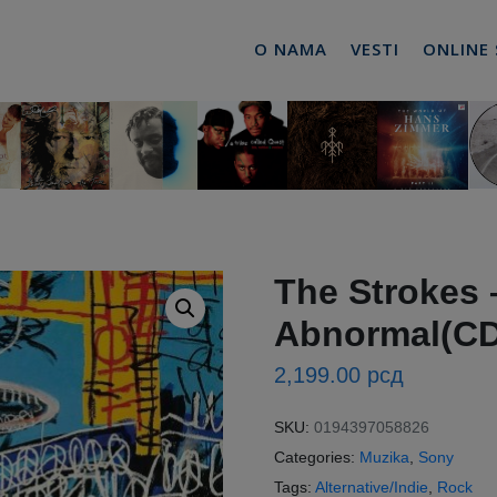
O NAMA
VESTI
ONLINE
The Strokes
Abnormal(CD
2,199.00
рсд
SKU:
0194397058826
Categories:
Muzika
,
Sony
Tags:
Alternative/Indie
,
Rock