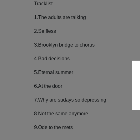
Tracklist
1.The adults are talking
2.Selfless
3.Brooklyn bridge to chorus
4.Bad decisions
5.Eternal summer
6.At the door
7.Why are sudays so depressing
8.Not the same anymore
9.Ode to the mets