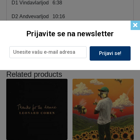
D1
Vindavlarljod
6:38
D2
Andvevarljod
10:16
Prijavite se na newsletter
Prijavi se!
Related products