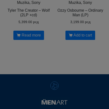
Muzika, Sony
Muzika, Sony
Tyler The Creator ‎– Wolf
Ozzy Osbourne ‎– Ordinary
(2LP +cd)
Man (LP)
5,399.00
рсд
3,199.00
рсд
Read more
Add to cart