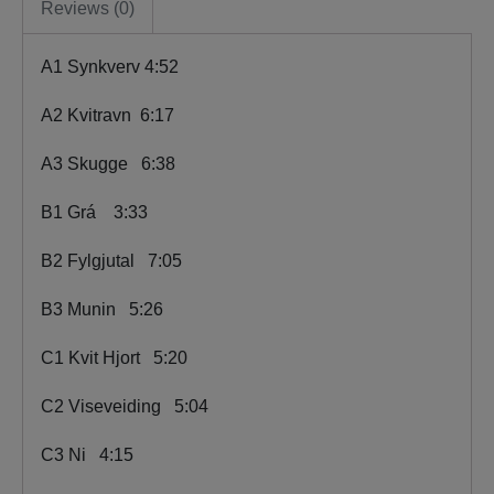
Reviews (0)
A1
Synkverv
4:52
A2
Kvitravn
6:17
A3
Skugge
6:38
B1
Grá
3:33
B2
Fylgjutal
7:05
B3
Munin
5:26
C1
Kvit Hjort
5:20
C2
Viseveiding
5:04
C3
Ni
4:15