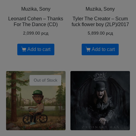
Muzika, Sony
Muzika, Sony
Leonard Cohen ‎– Thanks
Tyler The Creator ‎– Scum
For The Dance (CD)
fuck flower boy (2LP)/2017
2,099.00
рсд
5,899.00
рсд
Add to cart
Add to cart
Out of Stock