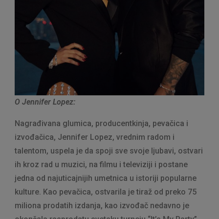
O Jennifer Lopez:
Nagrađivana glumica, producentkinja, pevačica i
izvođačica, Jennifer Lopez, vrednim radom i
talentom, uspela je da spoji sve svoje ljubavi, ostvari
ih kroz rad u muzici, na filmu i televiziji i postane
jedna od najuticajnijih umetnica u istoriji popularne
kulture. Kao pevačica, ostvarila je tiraž od preko 75
miliona prodatih izdanja, kao izvođač nedavno je