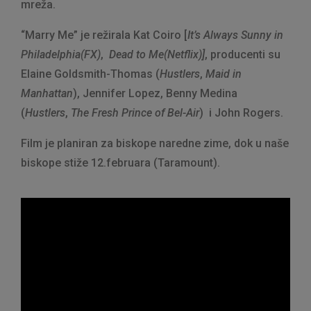
mreža.
“Marry Me” je režirala Kat Coiro [
It’s Always Sunny in
Philadelphia(FX)
,
Dead to Me(Netflix)]
, producenti su
Elaine Goldsmith-Thomas (
Hustlers
,
Maid in
Manhattan
), Jennifer Lopez, Benny Medina
(
Hustlers
,
The Fresh Prince of Bel-Air
) i John Rogers.
Film je planiran za biskope naredne zime, dok u naše
biskope stiže 12.februara (Taramount).