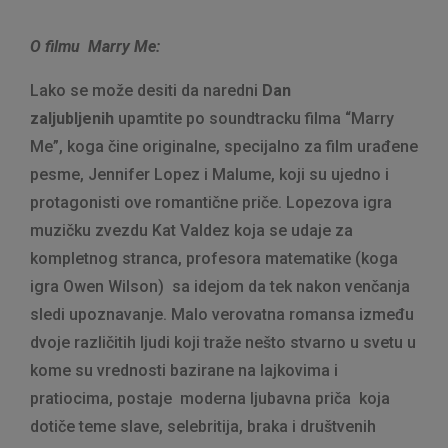
O filmu Marry Me:
Lako se može desiti da naredni
Dan
zaljubljenih
upamtite po soundtracku filma “Marry
Me”, koga čine originalne, specijalno za film urađene
pesme, Jennifer Lopez i Malume, koji su ujedno i
protagonisti ove romantične priče. Lopezova igra
muzičku zvezdu Kat Valdez koja se udaje za
kompletnog stranca, profesora matematike (koga
igra Owen Wilson) sa idejom da tek nakon venčanja
sledi upoznavanje. Malo verovatna romansa između
dvoje različitih ljudi koji traže nešto stvarno u svetu u
kome su vrednosti bazirane na lajkovima i
pratiocima, postaje moderna ljubavna priča koja
dotiče teme slave, selebritija, braka i društvenih