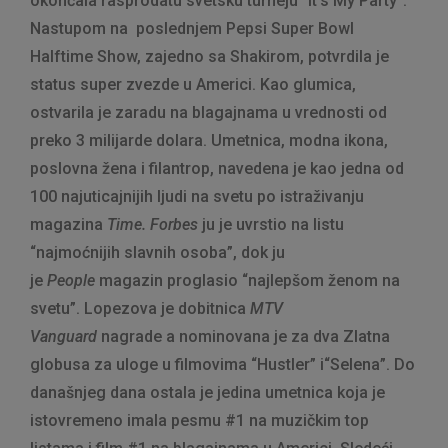
okončala rasprodatu svetsku turneju “It’s My Party”.
Nastupom na poslednjem Pepsi Super Bowl
Halftime Show, zajedno sa Shakirom, potvrdila je
status super zvezde u Americi. Kao glumica,
ostvarila je zaradu na blagajnama u vrednosti od
preko 3 milijarde dolara. Umetnica, modna ikona,
poslovna žena i filantrop, navedena je kao jedna od
100 najuticajnijih ljudi na svetu po istraživanju
magazina
Time. Forbes
ju je uvrstio na listu
“najmoćnijih slavnih osoba”, dok ju
je
People
magazin proglasio “najlepšom ženom na
svetu”. Lopezova je dobitnica
MTV
Vanguard
nagrade a nominovana je za dva Zlatna
globusa za uloge u filmovima “Hustler” i“Selena”. Do
današnjeg dana ostala je jedina umetnica koja je
istovremeno imala pesmu #1 na muzičkim top