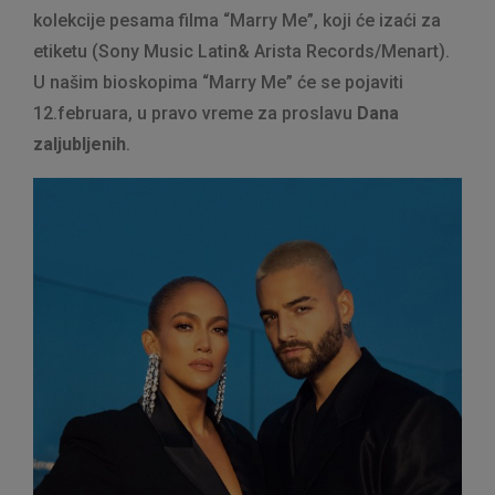
kolekcije pesama filma “Marry Me”, koji će izaći za
etiketu (Sony Music Latin& Arista Records/Menart).
U našim bioskopima “Marry Me” će se pojaviti
12.februara, u pravo vreme za proslavu
Dana
zaljubljenih
.