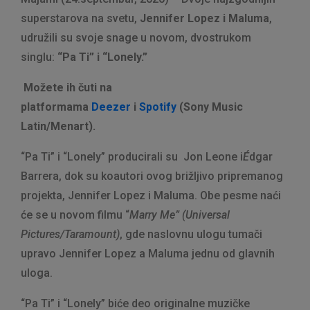
superstarova na svetu,
Jennifer Lopez i Maluma
,
udružili su svoje snage u novom, dvostrukom
singlu:
“Pa Ti” i “Lonely.”
Možete ih čuti na
platformama
Deezer
i
Spotify
(Sony Music
Latin/Menart).
“Pa Ti” i “Lonely” producirali su Jon Leone i
É
dgar
Barrera, dok su koautori ovog brižljivo pripremanog
projekta, Jennifer Lopez i Maluma. Obe pesme naći
će se u novom filmu “
Marry Me” (Universal
Pictures/Taramount)
, gde naslovnu ulogu tumači
upravo Jennifer Lopez a Maluma jednu od glavnih
uloga.
“Pa Ti” i “Lonely” biće deo originalne muzičke