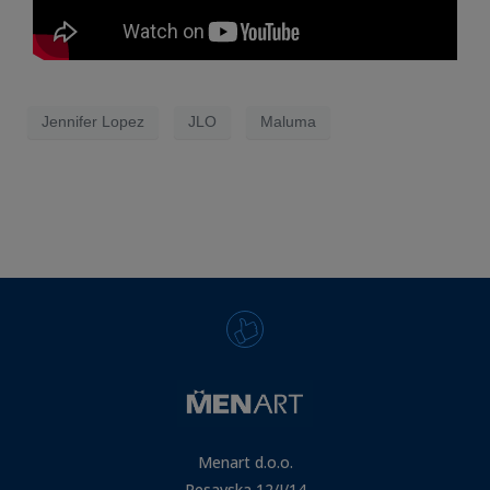
Jennifer Lopez
JLO
Maluma
Menart d.o.o.
Resavska 12/I/14