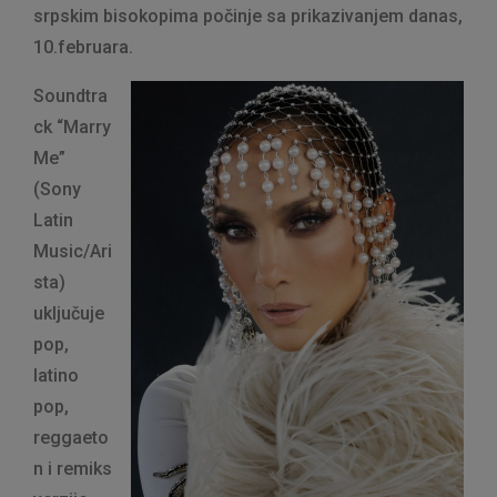
srpskim bisokopima počinje sa prikazivanjem danas,
10.februara.
Soundtra
ck “Marry
Me”
(Sony
Latin
Music/Ari
sta)
uključuje
pop,
latino
pop,
reggaeto
n i remiks