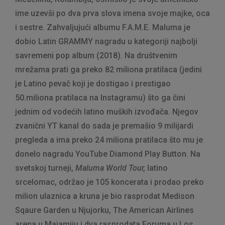
ime uzevši po dva prva slova imena svoje majke, oca
i sestre. Zahvaljujući albumu F.A.M.E. Maluma je
dobio Latin GRAMMY nagradu u kategoriji najbolji
savremeni pop album (2018). Na društvenim
mrežama prati ga preko 82 miliona pratilaca (jedini
je Latino pevač koji je dostigao i prestigao
50.miliona pratilaca na Instagramu) što ga čini
jednim od vodećih latino muških izvođača. Njegov
zvanični YT kanal do sada je premašio 9 milijardi
pregleda a ima preko 24 miliona pratilaca što mu je
donelo nagradu YouTube Diamond Play Button. Na
svetskoj turneji,
Maluma World Tour,
latino
srcelomac, održao je 105 koncerata i prodao preko
milion ulaznica a kruna je bio rasprodat Medison
Sqaure Garden u Njujorku, The American Airlines
arena u Majamiju i dva rasprodata Foruma u Los