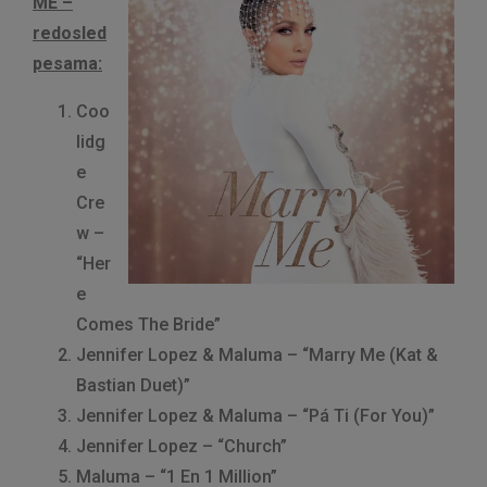
ME –
redosled
pesama:
Coo
lidg
e
Cre
w –
“Her
e
Comes The Bride”
Jennifer Lopez & Maluma – “Marry Me (Kat &
Bastian Duet)”
Jennifer Lopez & Maluma – “Pá Ti (For You)”
Jennifer Lopez – “Church”
Maluma – “1 En 1 Million”