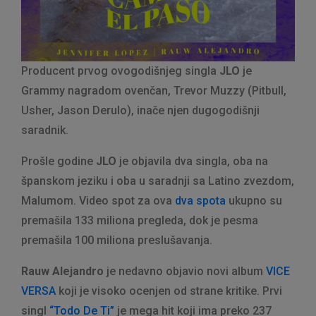
Producent prvog ovogodišnjeg singla
JLO
je
Grammy nagradom ovenčan, Trevor Muzzy (Pitbull,
Usher, Jason Derulo), inače njen dugogodišnji
saradnik.
Prošle godine
JLO
je objavila dva singla, oba na
španskom jeziku i oba u saradnji sa Latino zvezdom,
Malumom. Video spot za ova
dva spota
ukupno su
premašila 133 miliona pregleda, dok je pesma
premašila 100 miliona preslušavanja.
Rauw Alejandro
je nedavno objavio novi album
VICE
VERSA
koji je visoko ocenjen od strane kritike. Prvi
singl
“Todo De Ti”
je mega hit koji ima preko 237