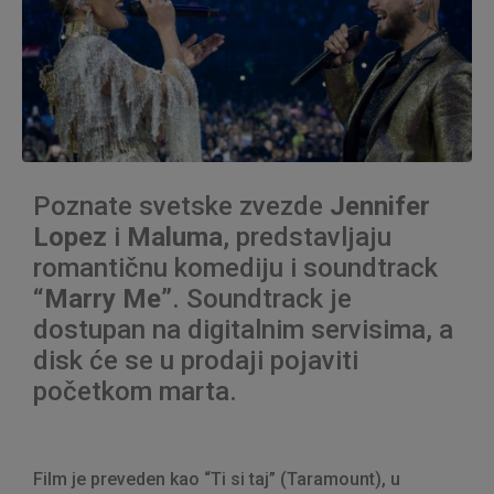
Poznate svetske zvezde
Jennifer
Lopez
i
Maluma
, predstavljaju
romantičnu komediju i soundtrack
“Marry Me”
. Soundtrack je
dostupan na digitalnim servisima, a
disk će se u prodaji pojaviti
početkom marta.
Film je preveden kao “Ti si taj” (Taramount), u