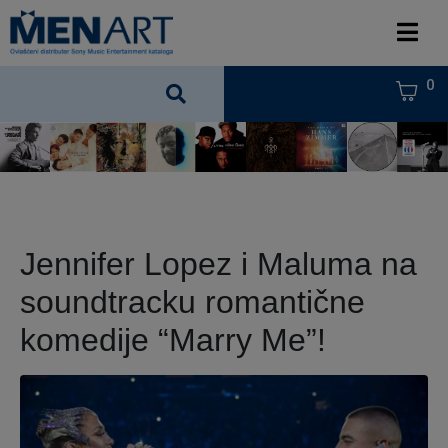
0
Jennifer Lopez i Maluma na
soundtracku romantične
komedije “Marry Me”!