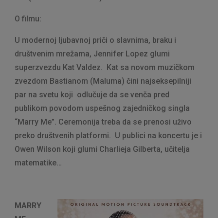
O filmu:
U modernoj ljubavnoj priči o slavnima, braku i
društvenim mrežama, Jennifer Lopez glumi
superzvezdu Kat Valdez. Kat sa novom muzičkom
zvezdom Bastianom (Maluma) čini najseksepilniji
par na svetu koji odlučuje da se venča pred
publikom povodom uspešnog zajedničkog singla
“Marry Me”. Ceremonija treba da se prenosi uživo
preko društvenih platformi. U publici na koncertu je i
Owen Wilson koji glumi Charlieja Gilberta, učitelja
matematike…
MARRY