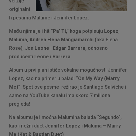
verzije
originalni
h pesama Malume i Jennifer Lopez.
Među njima je i hit
“Pa’ Ti,”
koga potpisuju
Lopez
,
Maluma,
Andrea Elena Mangiamarchi
(aka Elena
Rose),
Jon Leone
i
Edgar Barrera,
odnosno
producenti
Leone
i
Barrera
.
Album u prvi plan ističe vokalne mogućnosti Jennifer
Lopez, kao na primer u baladi
“On My Way (Marry
Me)”.
Spot ove pesme režirao je Santiago Salviche i
samo na YouTube kanalu ima skoro 7 miliona
pregleda!
Na albumu je i moćna Malumina balada “Segundo”,
kao i nežni duet
Jennifer Lopez i Maluma – Marry
Me (Kat & Bastian Duet)