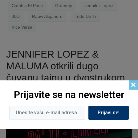
Cambia El Paso
Grammy
Jennifer Lopez
JLO
Rauw Alejandro
Todo De Ti
Vice Versa
JENNIFER LOPEZ &
MALUMA otkrili dugo
čuvanu tajnu u dvostrukom
singlu “PA TI” & “LONELY”
Prijavite se na newsletter
Prijavi se!