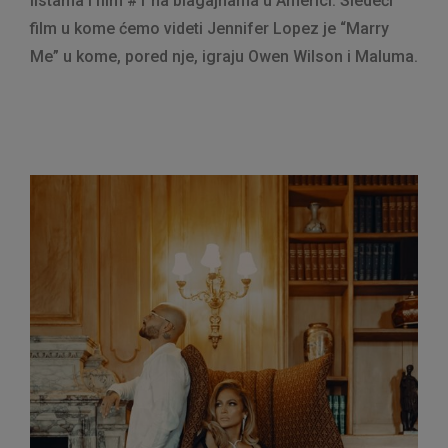
listama i film #1 na blagajnama u Americi. Sledeći
film u kome ćemo videti Jennifer Lopez je “Marry
Me” u kome, pored nje, igraju Owen Wilson i Maluma.