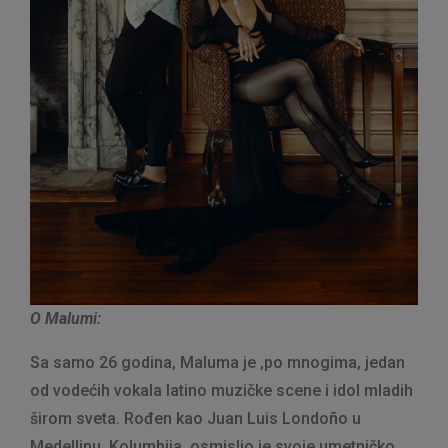
O Ma
lumi:
Sa samo 26 godina, Maluma je ,po mnogima, jedan
od vodećih vokala latino muzičke scene i idol mladih
širom sveta. Rođen kao Juan Luis Londoño u
Medellinu, Kolumbija, osmislio je svoje umetničko