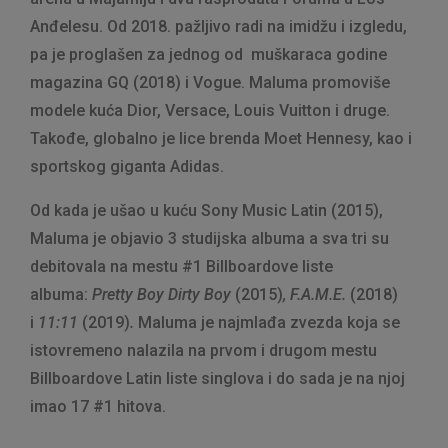
Anđelesu. Od 2018. pažljivo radi na imidžu i izgledu,
pa je proglašen za jednog od muškaraca godine
magazina GQ (2018) i Vogue. Maluma promoviše
modele kuća Dior, Versace, Louis Vuitton i druge.
Takođe, globalno je lice brenda Moet Hennesy, kao i
sportskog giganta Adidas.
Od kada je ušao u kuću Sony Music Latin (2015),
Maluma je objavio 3 studijska albuma a sva tri su
debitovala na mestu #1 Billboardove liste
albuma:
Pretty Boy Dirty Boy
(2015)
, F.A.M.E.
(2018)
i
11:11
(2019)
.
Maluma je najmlađa zvezda koja se
istovremeno nalazila na prvom i drugom mestu
Billboardove Latin liste singlova i do sada je na njoj
imao 17 #1 hitova.