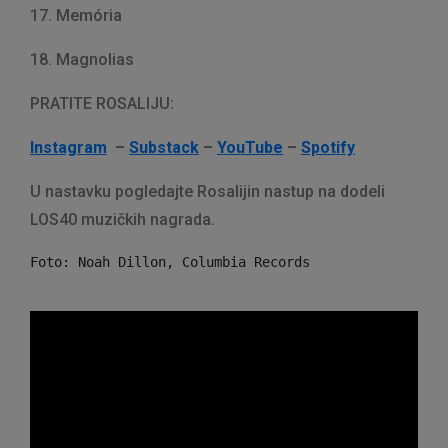
17. Memória
18. Magnolias
PRATITE ROSALIJU:
Instagram
–
Substack
–
YouTube
–
Spotify
U nastavku pogledajte Rosalijin nastup na dodeli
LOS40 muzičkih nagrada.
Foto: Noah Dillon, Columbia Records