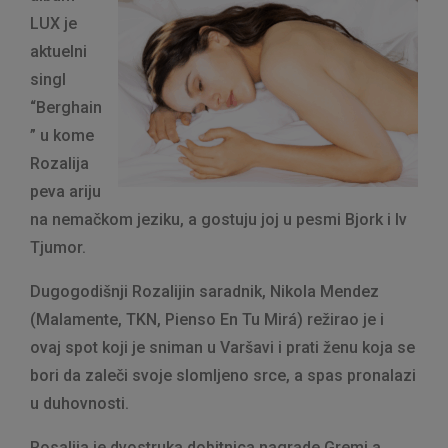
LUX je
aktuelni
singl
“Berghain
” u kome
Rozalija
peva ariju
na nemačkom jeziku, a gostuju joj u pesmi Bjork i Iv
Tjumor.
Dugogodišnji Rozalijin saradnik, Nikola Mendez
(Malamente, TKN, Pienso En Tu Mirá) režirao je i
ovaj spot koji je sniman u Varšavi i prati ženu koja se
bori da zaleči svoje slomljeno srce, a spas pronalazi
u duhovnosti.
Rosalija je dvostruka dobitnica nagrade Gremi a