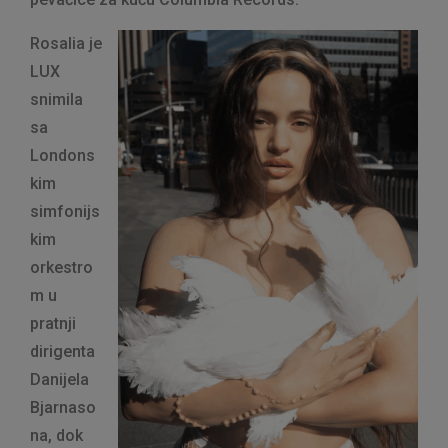
Rosalia je
LUX
snimila
sa
Londons
kim
simfonijs
kim
orkestro
m u
pratnji
dirigenta
Danijela
Bjarnaso
na, dok