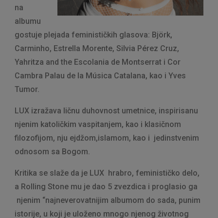
na
albumu
gostuje plejada feminističkih glasova: Björk,
Carminho, Estrella Morente, Silvia Pérez Cruz,
Yahritza and the Escolania de Montserrat i Cor
Cambra Palau de la Música Catalana, kao i Yves
Tumor.
LUX izražava ličnu duhovnost umetnice, inspirisanu
njenim katoličkim vaspitanjem, kao i klasičnom
filozofijom, nju ejdžom,islamom, kao i jedinstvenim
odnosom sa Bogom.
Kritika se slaže da je LUX hrabro, feminističko delo,
a Rolling Stone mu je dao 5 zvezdica i proglasio ga
njenim “najneverovatnijim albumom do sada, punim
istorije, u koji je uloženo mnogo njenog životnog