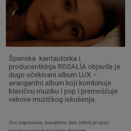
Španska kantautorka i
producentkinja ROSALÍA objavila je
dugo očekivani album LUX –
avangardni album koji kombinuje
klasičnu muziku i pop i premošćuje
vekove muzičkog iskušenja.
Ovo impresivno, inovativno delo četvrti je opus
pevačice za kuću Columbia Records.