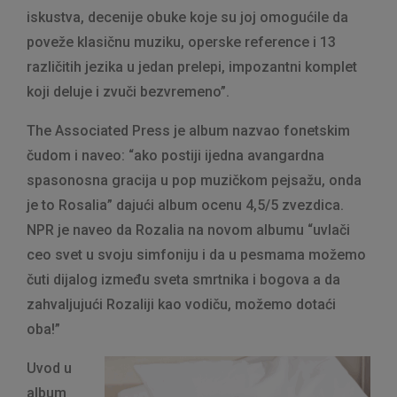
iskustva, decenije obuke koje su joj omogućile da
poveže klasičnu muziku, operske reference i 13
različitih jezika u jedan prelepi, impozantni komplet
koji deluje i zvuči bezvremeno”.
The Associated Press je album nazvao fonetskim
čudom i naveo: “ako postiji ijedna avangardna
spasonosna gracija u pop muzičkom pejsažu, onda
je to Rosalia” dajući album ocenu 4,5/5 zvezdica.
NPR je naveo da Rozalia na novom albumu “uvlači
ceo svet u svoju simfoniju i da u pesmama možemo
čuti dijalog između sveta smrtnika i bogova a da
zahvaljujući Rozaliji kao vodiču, možemo dotaći
oba!”
Uvod u
album