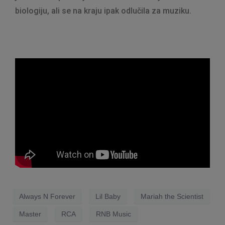
biologiju, ali se na kraju ipak odlučila za muziku.
Always N Forever
Lil Baby
Mariah the Scientist
Master
RCA
RNB Music