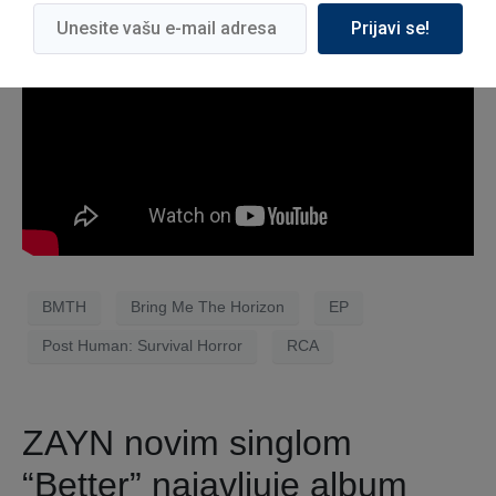
Prijavi se!
BMTH
Bring Me The Horizon
EP
Post Human: Survival Horror
RCA
ZAYN novim singlom
“Better” najavljuje album