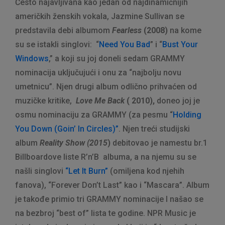
Često najavljivana kao jedan od najdinamičnijih
američkih ženskih vokala, Jazmine Sullivan se
predstavila debi albumom
Fearless
(2008)
na kome
su se istakli singlovi: “
Need You Bad
” i “
Bust Your
Windows
,” a koji su joj doneli sedam GRAMMY
nominacija uključujući i onu za “najbolju novu
umetnicu”. Njen drugi album odlično prihvaćen od
muzičke kritike,
Love Me Back
( 2010),
doneo joj je
osmu nominaciju za GRAMMY (za pesmu “
Holding
You Down (Goin’ In Circles)”
. Njen treći studijski
album
Reality Show (2015
)
debitovao je namestu br.1
Billboardove liste R’n’B albuma, a na njemu su se
našli singlovi
“Let It Burn”
(omiljena kod njehih
fanova), “Forever Don’t Last” kao i “Mascara”. Album
je takođe primio tri GRAMMY nominacije I našao se
na bezbroj “best of” lista te godine. NPR Music je