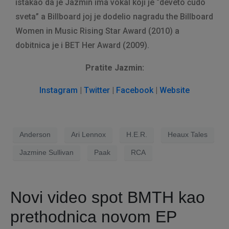
istakao da je Jazmin ima vokal koji je “deveto čudo
sveta” a Billboard joj je dodelio nagradu the Billboard
Women in Music Rising Star Award (2010) a
dobitnica je i BET Her Award (2009).
Pratite Jazmin:
Instagram
|
Twitter
|
Facebook
|
Website
Anderson
Ari Lennox
H.E.R.
Heaux Tales
Jazmine Sullivan
Paak
RCA
Novi video spot BMTH kao
prethodnica novom EP