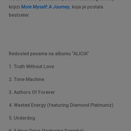
knjizi
More Myself: A Journey
, koja je postala
bestseler.
Redosled pesama na albumu “ALICIA”
1. Truth Without Love
2. Time Machine
3. Authors Of Forever
4. Wasted Energy (featuring Diamond Platinumz)
5. Underdog
6. 3 Hour Drive (featuring Sampha)