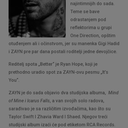
najintimnijih do sada.
Teme se bave
odrastanjem pod
reflektorima u grupi
One
Direction, opštim
otuđenjem ali i očinstvom, jer su manenka Gigi Hadid
i ZAYN pre par dana postali roditelji jedne devojčice.
Reditelj spota „Better“ je Ryan Hope, koji je
prethodno uradio spot za ZAYN-ovu pesmu „It’s
You“.
ZAYN je do sada objavio dva studijska albuma,
Mind
of Mine i Icarus Falls
, a van svojih solo radova,
sarađivao je sa različitim izvođačima, kao što su
Taylor Swift I Zhavia Ward I Shaed
.
Njegov treći
studijski album izaći će pod etiketom RCA Records.