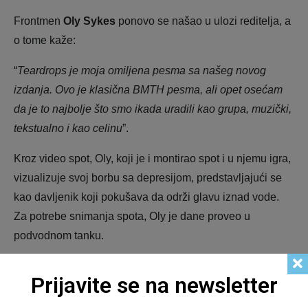
Frontmen
Oly Sykes
ponovo se našao u ulozi reditelja, a
o tome kaže:
“
Teardrops je moja omiljena pesma sa našeg novog
izdanja. Ovo je klasična BMTH pesma, ali opet osećam
da je to najbolje što smo ikada uradili kao grupa, muzički,
tekstualno i kao celinu
”.
Kroz video spot, Oly, koji je i montirao spot i u njemu igra,
vizualizuje svoj borbu sa depresijom, predstavljajući se
kao davljenik koji pokušava da održi glavu iznad vode.
Za potrebe snimanja spota, Oly je dane proveo u
podvodnom tanku.
Prijavite se na newsletter