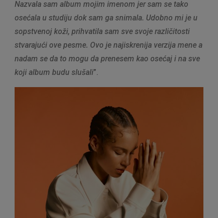
Nazvala sam album mojim imenom jer sam se tako
osećala u studiju dok sam ga snimala. Udobno mi je u
sopstvenoj koži, prihvatila sam sve svoje različitosti
stvarajući ove pesme. Ovo je najiskrenija verzija mene a
nadam se da to mogu da prenesem kao osećaj i na sve
koji album budu slušali
”.