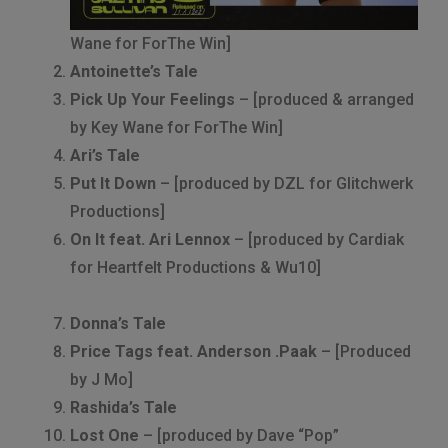
Wane for ForThe Win]
Antoinette’s Tale
Pick Up Your Feelings
– [produced & arranged
by Key Wane for ForThe Win]
Ari’s Tale
Put It Down
– [produced by DZL for Glitchwerk
Productions]
On It feat. Ari Lennox
– [produced by Cardiak
for Heartfelt Productions & Wu10]
Donna’s Tale
Price Tags feat. Anderson .Paak
– [Produced
by J Mo]
Rashida’s Tale
Lost One
– [produced by Dave “Pop”