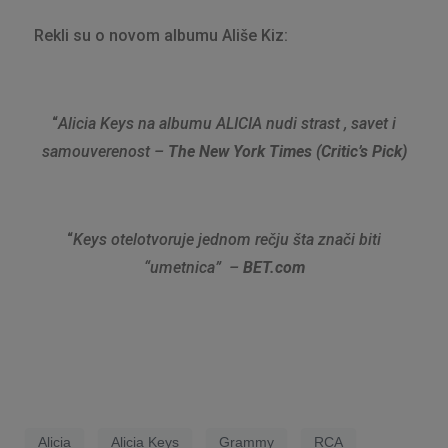
Rekli su
o novom albumu Ališe Kiz:
“
Alicia Keys na albumu ALICIA nudi strast , savet i
samouverenost –
The New York Times (Critic’s Pick)
“
Keys otelotvoruje jednom rečju šta znači biti
“umetnica” –
BET.com
Alicia
Alicia Keys
Grammy
RCA