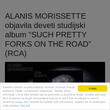
ALANIS MORISSETTE
objavila deveti studijski
album “SUCH PRETTY
FORKS ON THE ROAD”
(RCA)
Koristimo kolačiće za personalizaciju sadržaja, pružanje funkcija
U redu
društvenih medija i anlaiziranjem saobraćaja. Takodje delimo
informacije o tome kako koristite sajt sa partnerima za društvene medije i analitiku koji mogu
da ih kombinuju sa drugim informacijama koje ste im dali ili koje su prikupili na osnovu
korišćenja usluga. Ako nastavite da koristite naše veb-stranice, saglasni ste sa korišćenjem
naših kolačića.
Vise Info