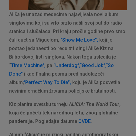
Ališa je unazad mesecima najavljivala novi album
singlovima koji su vrlo brzlo našli svoj put do radio
stanica i slušalaca. Pri kraju prošle godine prvo smo
čuli duet sa Miguelom,
“Show Me Love”,
koji je
postao jedanaesti po redu #1 singl Ališe Kiz na
Bilbordovoj listi singlova. Nakon toga usledila je
“
Time Machine”,
pa
“Underdog”,
“Good Job”,
“So
Done”
i kao finalna pesma pred nadolazeći
album,
”Perfect Way To Die”,
koju je Ališa posvetila
nevinim crnačkim žrtvama policijske brutalnosti.
Kiz planira svetsku turneju
ALICIA: The World Tour
,
koja če početi tek narednog leta, zbog globalne
pandemije.
Pogledajte datume
OVDE
.
Album “Alicia” je muzički pandan autobiografskoj