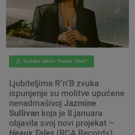
Slušajte album "Heaux Tales"
Ljubiteljima R’n’B zvuka
ispunjenje su molitve upućene
nenadmašivoj
Jazmine
Sullivan
koja je 8.januara
objavila svoj novi projekat –
Heaux Tales
(RCA Records).