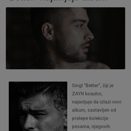
Singl “Better”, čiji je
ZAYN koautor,
najavljuje da izlazi novi
album, sastavljen od
prelepe kolekcije
pesama, njegovih