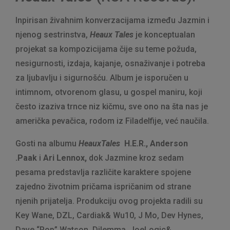
Inpirisan živahnim konverzacijama između Jazmin i
njenog sestrinstva,
Heaux Tales
je konceptualan
projekat sa kompozicijama čije su teme požuda,
nesigurnosti, izdaja, kajanje, osnaživanje i potreba
za ljubavlju i sigurnošću. Album je isporučen u
intimnom, otvorenom glasu, u gospel maniru, koji
često izaziva trnce niz kičmu, sve ono na šta nas je
američka pevačica, rodom iz Filadelfije, već naučila.
Gosti na albumu
HeauxTales
H.E.R., Anderson
.Paak
i
Ari Lennox,
dok Jazmine kroz sedam
pesama predstavlja različite karaktere spojene
zajedno životnim pričama ispričanim od strane
njenih prijatelja. Produkciju ovog projekta radili su
Key Wane, DZL, Cardiak& Wu10, J Mo, Dev Hynes,
Dave “Pop” Watson, Dilemma, JoeLogic&