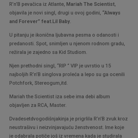
R’n’B pevačica iz Atlante,
Mariah The Scientist
,
objavila je novi singl, drugi u ovoj godini,
“Always
and Forever” feat.Lil Baby
.
U pitanju je ikonična ljubavna pesma o odanosti i
predanosti. Spot, snimljen u njenom rodnom gradu,
režirala je zajedno sa Kid Studiom.
Njen prethodni singl, “RIP ” VIP je uvrstio u 15
najboljih R’n’B singlova proleća a lepo su ga ocenili
Potchfork, Stereogum,itd.
Mariah the Scientist iza sebe ima debi album
objavljen za RCA, Master.
Dvadesetdvogodišnjakinja je prigrlila R’n’B zvuk kroz
neustrašivu i neizvinjavajuću ženstvenost. Ime koje
je odabrala potiče još iz vremena kada je studirala