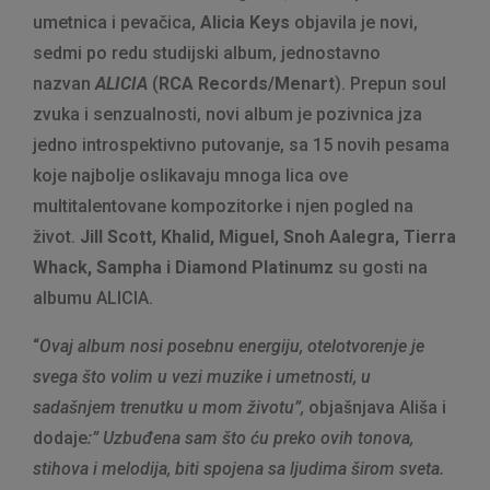
umetnica i pevačica,
Alicia Keys
objavila je novi,
sedmi po redu studijski album, jednostavno
nazvan
ALICIA
(
RCA Records/Menart
). Prepun soul
zvuka i senzualnosti, novi album je pozivnica jza
jedno introspektivno putovanje, sa 15 novih pesama
koje najbolje oslikavaju mnoga lica ove
multitalentovane kompozitorke i njen pogled na
život.
Jill Scott, Khalid, Miguel, Snoh Aalegra, Tierra
Whack, Sampha i Diamond Platinumz
su gosti na
albumu ALICIA.
“
Ovaj album nosi posebnu energiju, otelotvorenje je
svega što volim u vezi muzike i umetnosti, u
sadašnjem trenutku u mom životu”,
objašnjava Ališa i
dodaje
:” Uzbuđena sam što ću preko ovih tonova,
stihova i melodija, biti spojena sa ljudima širom sveta.