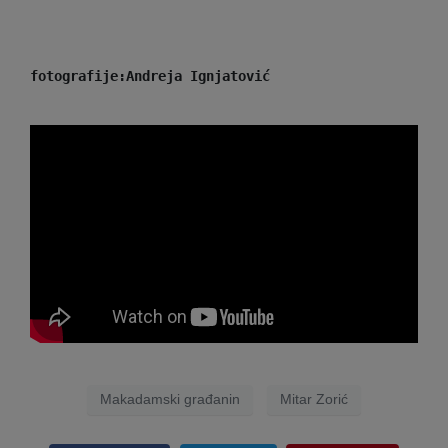
fotografije:Andreja Ignjatović
Makadamski građanin
Mitar Zorić