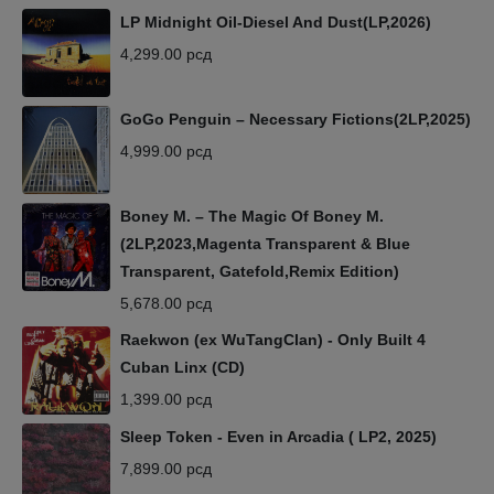
LP Midnight Oil-Diesel And Dust(LP,2026)
4,299.00
рсд
GoGo Penguin – Necessary Fictions(2LP,2025)
4,999.00
рсд
Boney M. – The Magic Of Boney M.
(2LP,2023,Magenta Transparent & Blue
Transparent, Gatefold,Remix Edition)
5,678.00
рсд
Raekwon (ex WuTangClan) - Only Built 4
Cuban Linx (CD)
1,399.00
рсд
Sleep Token - Even in Arcadia ( LP2, 2025)
7,899.00
рсд