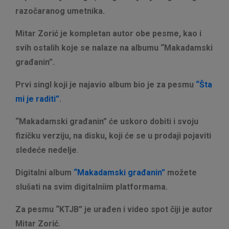
razočaranog umetnika.
Mitar Zorić je kompletan autor obe pesme, kao i
svih ostalih koje se nalaze na albumu “Makadamski
građanin”.
Prvi singl koji je najavio album bio je za pesmu
“Šta
mi je raditi”
.
“Makadamski građanin” će uskoro dobiti i svoju
fizičku verziju, na disku, koji će se u prodaji pojaviti
sledeće nedelje
.
Digitalni album
“Makadamski građanin”
možete
slušati na svim digitalniim platformama.
Za pesmu “KTJB” je urađen i video spot čiji je autor
Mitar Zorić.