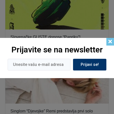
Slovenačke GLISTE donose “Papriku”!
Prijavite se na newsletter
Prijavi se!
Singlom “Djevojke” Remi predstavlja prvi solo