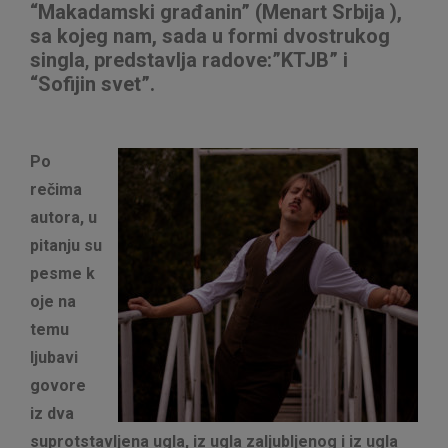
“Makadamski građanin” (Menart Srbija ),
sa kojeg nam, sada u formi dvostrukog
singla
,
predstavlja radove:”KTJB” i
“Sofijin svet”.
Po
rečima
autora, u
pitanju su
pesme k
oje na
temu
ljubavi
govore
iz dva
suprotstavljena ugla, iz ugla zaljubljenog i iz ugla