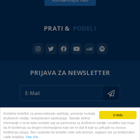
PRATI &
PODELI
PRIJAVA ZA NEWSLETTER
Koristimo kolačiće za personalizaciju sadržaja, pružanje funkcija
U redu
društvenih medija i anlaiziranjem saobraćaja. Takodje delimo
informacije o tome kako koristite sajt sa partnerima za društvene medije i analitiku koji mogu
da ih kombinuju sa drugim informacijama koje ste im dali ili koje su prikupili na osnovu
© 2020 ALL RIGHTS RESERVED
korišćenja usluga. Ako nastavite da koristite naše veb-stranice, saglasni ste sa korišćenjem
naših kolačića.
Vise Info