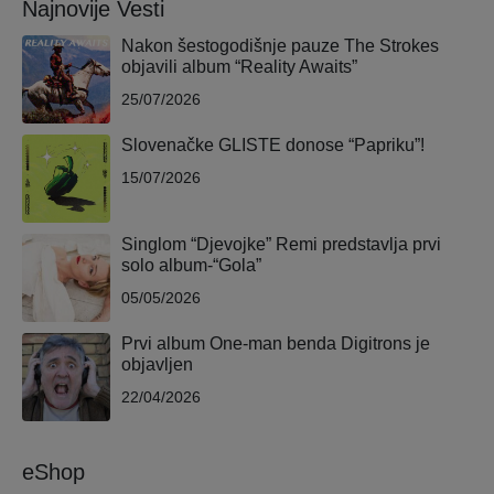
Najnovije Vesti
Nakon šestogodišnje pauze The Strokes
objavili album “Reality Awaits”
25/07/2026
Slovenačke GLISTE donose “Papriku”!
15/07/2026
Singlom “Djevojke” Remi predstavlja prvi
solo album-“Gola”
05/05/2026
Prvi album One-man benda Digitrons je
objavljen
22/04/2026
eShop