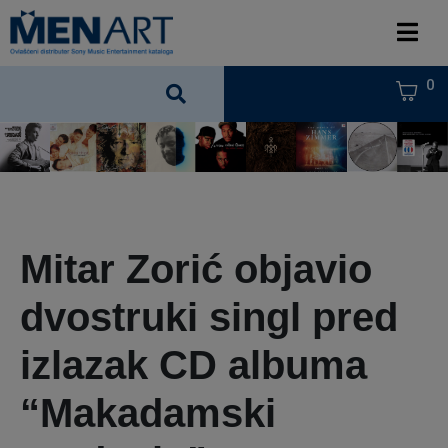
0
Mitar Zorić objavio
dvostruki singl pred
izlazak CD albuma
“Makadamski