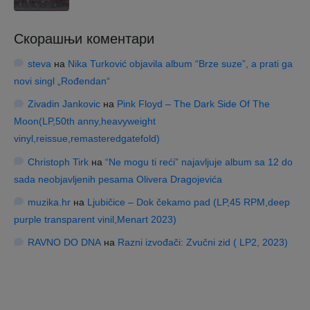
Скорашњи коментари
steva
на
Nika Turković objavila album “Brze suze”, a prati ga
novi singl „Rođendan“
Zivadin Jankovic
на
Pink Floyd – The Dark Side Of The
Moon(LP,50th anny,heavyweight
vinyl,reissue,remasteredgatefold)
Christoph Tirk
на
“Ne mogu ti reći” najavljuje album sa 12 do
sada neobjavljenih pesama Olivera Dragojevića
muzika.hr
на
Ljubičice – Dok čekamo pad (LP,45 RPM,deep
purple transparent vinil,Menart 2023)
RAVNO DO DNA
на
Razni izvođači: Zvučni zid ( LP2, 2023)