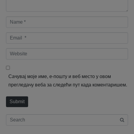
t
*
N
a
E
m
m
e
W
a
*
e
i
b
l
Сачувај моје име, е-пошту и веб место у овом
s
*
прегледачу веба за следећи пут када коментаришем.
i
t
Submit
e