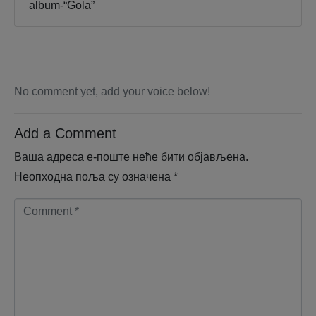
album-“Gola”
No comment yet, add your voice below!
Add a Comment
Ваша адреса е-поште неће бити објављена.
Неопходна поља су означена
*
C
o
m
m
e
n