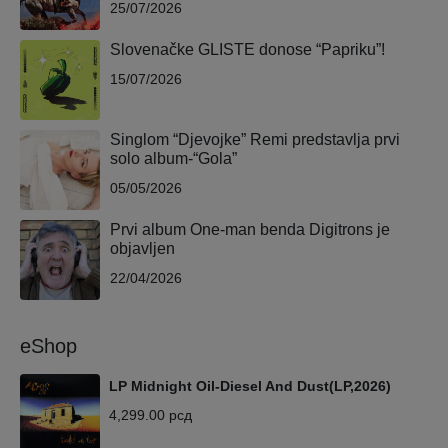
25/07/2026
Slovenačke GLISTE donose “Papriku”!
15/07/2026
Singlom “Djevojke” Remi predstavlja prvi
solo album-“Gola”
05/05/2026
Prvi album One-man benda Digitrons je
objavljen
22/04/2026
eShop
LP Midnight Oil-Diesel And Dust(LP,2026)
4,299.00
рсд