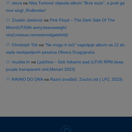
steva
на
Nika Turković objavila album “Brze suze”, a prati ga
novi singl „Rođendan“
Zivadin Jankovic
на
Pink Floyd – The Dark Side Of The
Moon(LP,50th anny,heavyweight
vinyl,reissue,remasteredgatefold)
Christoph Tirk
на
“Ne mogu ti reći” najavljuje album sa 12 do
sada neobjavljenih pesama Olivera Dragojevića
muzika.hr
на
Ljubičice – Dok čekamo pad (LP,45 RPM,deep
purple transparent vinil,Menart 2023)
RAVNO DO DNA
на
Razni izvođači: Zvučni zid ( LP2, 2023)