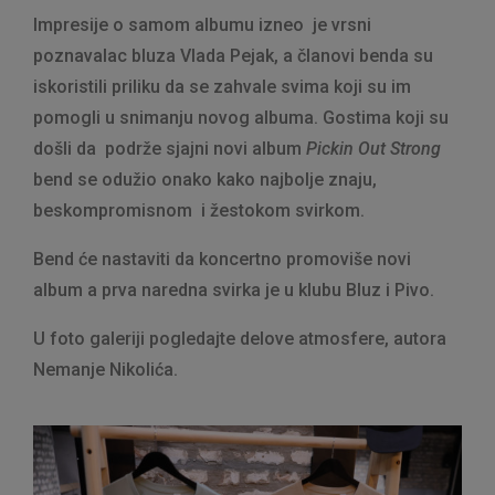
Impresije o samom albumu izneo je vrsni
poznavalac bluza Vlada Pejak, a članovi benda su
iskoristili priliku da se zahvale svima koji su im
pomogli u snimanju novog albuma. Gostima koji su
došli da podrže sjajni novi album
Pickin Out Strong
bend se odužio onako kako najbolje znaju,
beskompromisnom i žestokom svirkom.
Bend će nastaviti da koncertno promoviše novi
album a prva naredna svirka je u klubu Bluz i Pivo.
U foto galeriji pogledajte delove atmosfere, autora
Nemanje Nikolića.