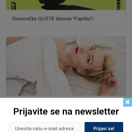
Slovenačke GLISTE donose “Papriku”!
Singlom “Djevojke” Remi predstavlja prvi solo
Prijavite se na newsletter
album-“Gola”
Prijavi se!