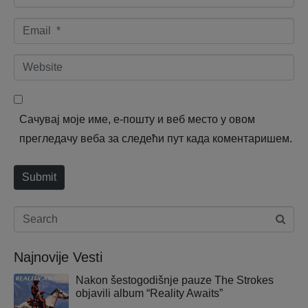
a
E
m
m
e
W
a
*
e
i
b
l
Сачувај моје име, е-пошту и веб место у овом
s
*
прегледачу веба за следећи пут када коментаришем.
i
t
Submit
e
Najnovije Vesti
Nakon šestogodišnje pauze The Strokes
objavili album “Reality Awaits”