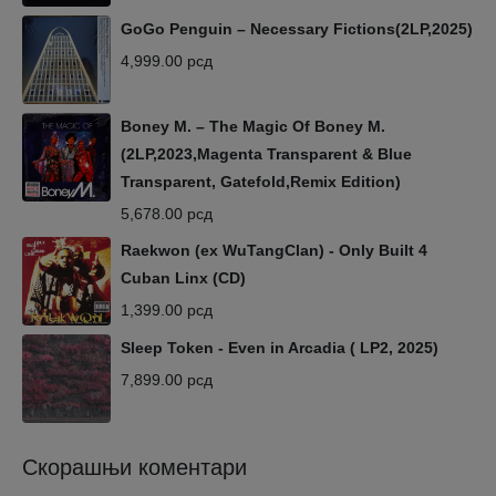
GoGo Penguin – Necessary Fictions(2LP,2025)
4,999.00
рсд
Boney M. – The Magic Of Boney M.
(2LP,2023,Magenta Transparent & Blue
Transparent, Gatefold,Remix Edition)
5,678.00
рсд
Raekwon (ex WuTangClan) - Only Built 4
Cuban Linx (CD)
1,399.00
рсд
Sleep Token - Even in Arcadia ( LP2, 2025)
7,899.00
рсд
Скорашњи коментари