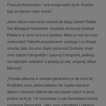
Pravi profesionalci i pre svega dobri ljudi. Kombo
koji se danas retko sreće“.
„Novi album smo brzo snimili ali dugo čekali!
Pickin’
Out Strong
je testament muzičke evolucije
Cotton
Pickers-a
kroz sve ove godine. Malo je reći da smo
zadovoljni! Takođe preuzimamo zasluge i za dizajn
omota, tako da smo duplo ponosni! Doduše, imali
smo sjajne fotografije i sjajnog fotografa, jednog
od najboljih svakako! U pitanju je naš prijatelj, Mitar
Mitrović“.
„Poruka albuma a i benda generalno je da smo tu!
Kvalitetni smo, jedva čekamo da čujete naš novi
album i naravno želimo da nas čujete uživo! A prva
prilika za to je 14. novembar u sali Amerikana Doma
omladine Beograda. Jako smo uzbudjeni i čekamo