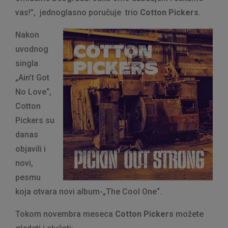
vas!”, jednoglasno poručuje trio
Cotton Pickers
.
Nakon
uvodnog
singla
„Ain’t Got
No Love“,
Cotton
Pickers su
danas
objavili i
novi,
pesmu
koja otvara novi album-„The Cool One“.
Tokom novembra meseca
Cotton Pickers
možete