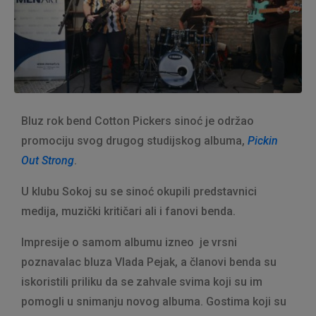
Bluz rok bend Cotton Pickers sinoć je održao
promociju svog drugog studijskog albuma,
Pickin
Out Strong
.
U klubu Sokoj su se sinoć okupili predstavnici
medija, muzički kritičari ali i fanovi benda.
Impresije o samom albumu izneo je vrsni
poznavalac bluza Vlada Pejak, a članovi benda su
iskoristili priliku da se zahvale svima koji su im
pomogli u snimanju novog albuma. Gostima koji su