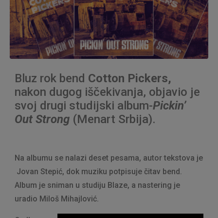
Bluz rok bend
Cotton Pickers,
nakon dugog iščekivanja, objavio je
svoj drugi studijski album-
Pickin’
Out Strong
(Menart Srbija).
Na albumu se nalazi deset pesama, autor tekstova je
Jovan Stepić, dok muziku potpisuje čitav bend.
Album je sniman u studiju Blaze, a nastering je
uradio Miloš Mihajlović.