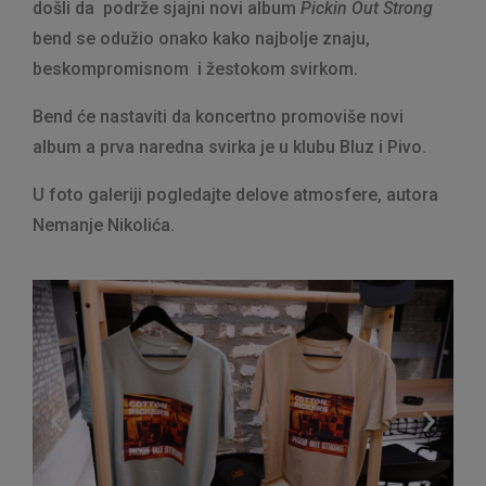
došli da podrže sjajni novi album
Pickin Out Strong
bend se odužio onako kako najbolje znaju,
beskompromisnom i žestokom svirkom.
Bend će nastaviti da koncertno promoviše novi
album a prva naredna svirka je u klubu Bluz i Pivo.
U foto galeriji pogledajte delove atmosfere, autora
Nemanje Nikolića.