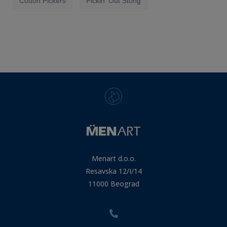
Cotton Pickers
Pickin' Out Stong
Menart d.o.o.
Resavska 12/I/14
11000 Beograd