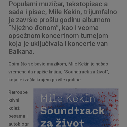
Popularni muzičar, tekstopisac a
sada i pisac, Mile Kekin, trijumfalno
je završio prošlu godinu albumom
“Nježno đonom”, kao i veoma
opsežnom koncertnom turnejom
koja je uključivala i koncerte van
Balkana.
Osim što se bavio muzikom, Mile Kekin je našao
vremena da napiše knjigu, “Soundtrack za život”,
koja je izašla krajem prošle godine.
Retrospe
ktivni
kolaž
pesama i
autobiogr