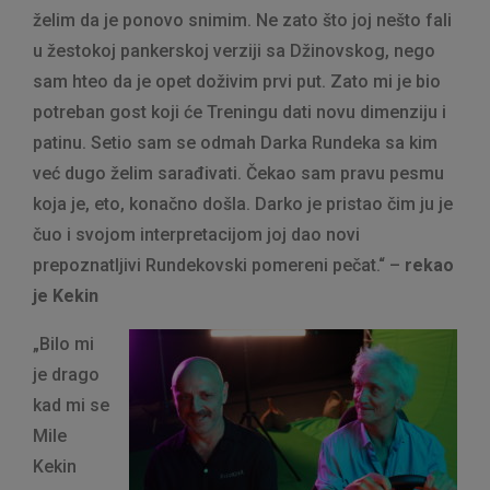
želim da je ponovo snimim. Ne zato što joj nešto fali
u žestokoj pankerskoj verziji sa Džinovskog, nego
sam hteo da je opet doživim prvi put. Zato mi je bio
potreban gost koji će Treningu dati novu dimenziju i
patinu. Setio sam se odmah Darka Rundeka sa kim
već dugo želim sarađivati. Čekao sam pravu pesmu
koja je, eto, konačno došla. Darko je pristao čim ju je
čuo i svojom interpretacijom joj dao novi
prepoznatljivi Rundekovski pomereni pečat.“ –
rekao
je Kekin
„Bilo mi
je drago
kad mi se
Mile
Kekin