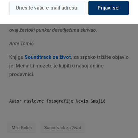
Prijavi se!
ovdje nam je možda i draži.
Soundtrack za život otkriva toplinu i čovječnost koju je
ovaj žestoki punker desetljećima skrivao.
Ante Tomić
Knjigu
Soundtrack za život
, za srpsko tržište objavio
je Menart i možete je kupiti u našoj online
prodavnici.
Autor naslovne fotografije Nevio Smajić
Mile Kekin
Soundrack za život