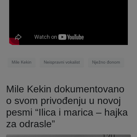
Mile Kekin
Neispravni vokalist
Nježno đonom
Mile Kekin dokumentovano
o svom privođenju u novoj
pesmi “Ilica i marica – hajka
za odrasle”