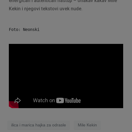
energičan i autentičan nastup – onakav kakav Mile
Kekin i njegovi tekstovi uvek nude.
Foto: Neonski
ilica i marica hajka za odrasle
Mile Kekin