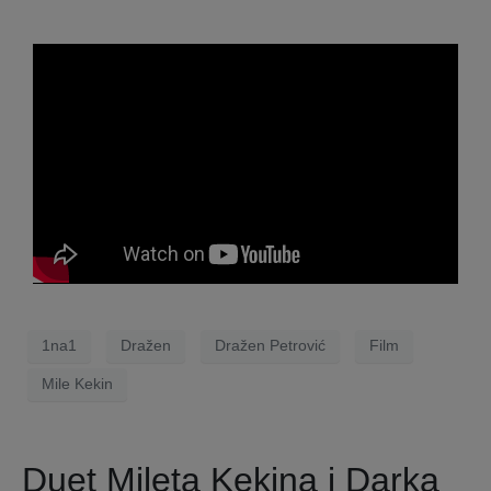
1na1
Dražen
Dražen Petrović
Film
Mile Kekin
Duet Mileta Kekina i Darka