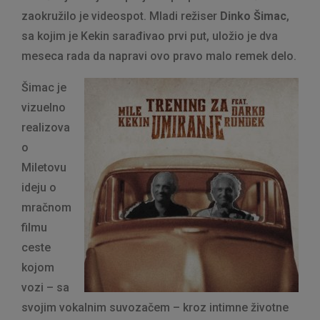
zaokružilo je videospot. Mladi režiser
Dinko Šimac
,
sa kojim je Kekin sarađivao prvi put, uložio je dva
meseca rada da napravi ovo pravo malo remek delo.
Šimac je
vizuelno
realizova
o
Miletovu
ideju o
mračnom
filmu
ceste
kojom
vozi – sa
svojim vokalnim suvozačem – kroz intimne životne