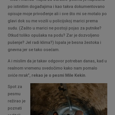
po istinitim događajima i kao takva dokumentovano
opisuje moje privođenje ali i sve što mi se motalo po
glavi dok su me vozili u policijskoj marici prema
sudu. (Zašto u marici ne postoji pojas za putnike?
Otkud toliko opušaka na podu? Zar je dozvoljeno
pušenje? Jel radi klima?) Ispala je besna žestoka i
gnevna jer se tako osećam.
A i mislim da je takav odgovor potreban danas, kad u
realnom vremenu svedočimo kako nam pomalo
sviće mrak”,
rekao je o pesmi Mile Kekin
.
Spot za
pesmu
režirao je
poznati