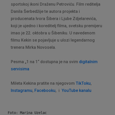
sportskoj ikoni Draženu Petroviću. Film reditelja
Danila Šerbedžije te autora projekta i
producenata Ivora Šibera i Ljube Zdjelarevića,
koji je ujedno i koreditelj filma, svetsku premijeru
imao je 22. oktobra u Šibeniku. U navedenom
filmu Kekin se pojavljuje u ulozi legendarnog
trenera Mirka Novosela.
Pesma „1 na 1“ dostupna je na svim
digitalnim
servisima
Mileta Kekina pratite na njegovom
TikToku
,
Instagramu
,
Facebooku
, i
YouTube kanalu
Foto: Marina Uzelac