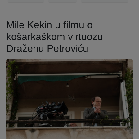
Mile Kekin u filmu o
košarkaškom virtuozu
Draženu Petroviću