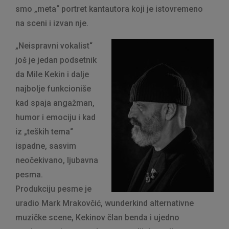
smo „meta“ portret kantautora koji je istovremeno
na sceni i izvan nje.
„Neispravni vokalist“
još je jedan podsetnik
da Mile Kekin i dalje
najbolje funkcioniše
kad spaja angažman,
humor i emociju i kad
iz „teških tema“
ispadne, sasvim
neočekivano, ljubavna
pesma.
Produkciju pesme je
uradio Mark Mrakovčić, wunderkind alternativne
muzičke scene, Kekinov član benda i ujedno