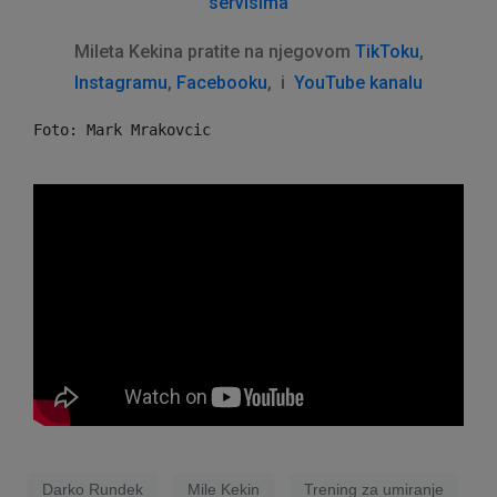
servisima
Mileta Kekina pratite na njegovom
TikToku
,
Instagramu
,
Facebooku
, i
YouTube kanalu
Foto: Mark Mrakovcic
Darko Rundek
Mile Kekin
Trening za umiranje