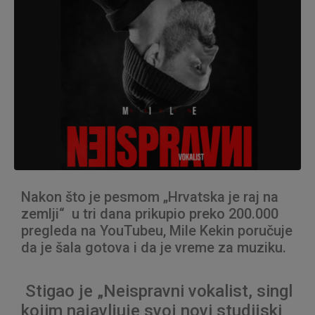
Nakon što je pesmom „Hrvatska je raj na
zemlji“ u tri dana prikupio preko 200.000
pregleda na YouTubeu, Mile Kekin poručuje
da je šala gotova i da je vreme za muziku.
Stigao je „Neispravni vokalist, singl
kojim najavljuje svoj novi studijski