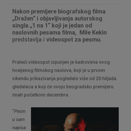
Nakon premijere biografskog filma
„Dražen“ i objavljivanja autorskog
singla „1 na 1“ koji je jedan od
naslovnih pesama filma, Mile Kekin
predstavlja i
videospot za pesmu.
Prateći videospot ispunjen je kadrovima ovog
hvaljenog filmskog naslova, koji je u prvom
vikendu prikazivanja pogledalo više od 20 hiljada
gledalaca a koji će svoju beogradsku premijeru
imati početkom decembra.
“
Pesm
u sam
napisa