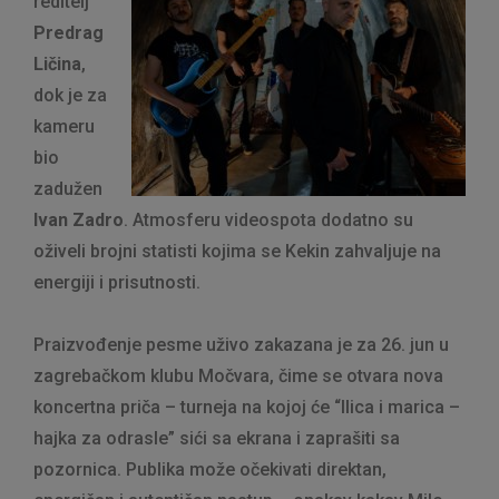
reditelj
Predrag
Ličina
,
dok je za
kameru
bio
zadužen
Ivan Zadro
. Atmosferu videospota dodatno su
oživeli brojni statisti kojima se Kekin zahvaljuje na
energiji i prisutnosti.
Praizvođenje pesme uživo zakazana je za 26. jun u
zagrebačkom klubu Močvara, čime se otvara nova
koncertna priča – turneja na kojoj će “Ilica i marica –
hajka za odrasle” sići sa ekrana i zaprašiti sa
pozornica. Publika može očekivati direktan,