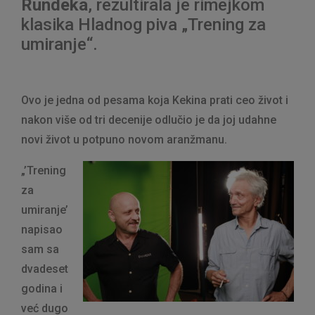
Rundeka
, rezultirala je rimejkom
klasika Hladnog piva „Trening za
umiranje“.
Ovo je jedna od pesama koja Kekina prati ceo život i
nakon više od tri decenije odlučio je da joj udahne
novi život u potpuno novom aranžmanu.
„’Trening
za
umiranje’
napisao
sam sa
dvadeset
godina i
već dugo