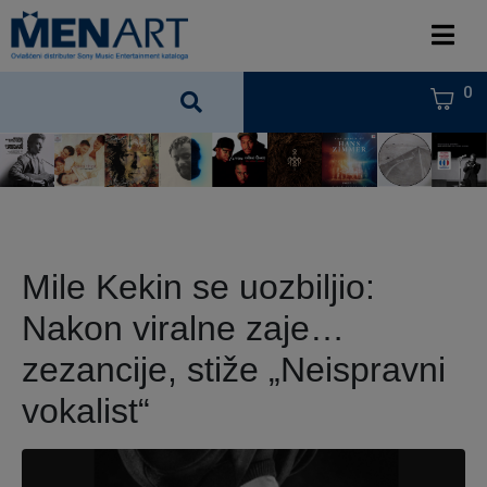
0
Mile Kekin se uozbiljio:
Nakon viralne zaje…
zezancije, stiže „Neispravni
vokalist“