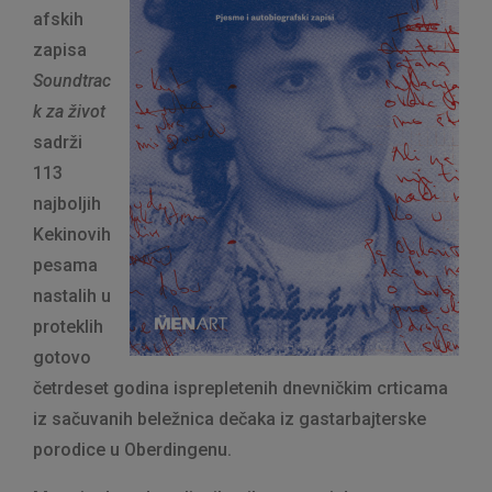
afskih
zapisa
Soundtrac
k za život
sadrži
113
najboljih
Kekinovih
pesama
nastalih u
proteklih
gotovo
četrdeset godina isprepletenih dnevničkim crticama
iz sačuvanih beležnica dečaka iz gastarbajterske
porodice u Oberdingenu.