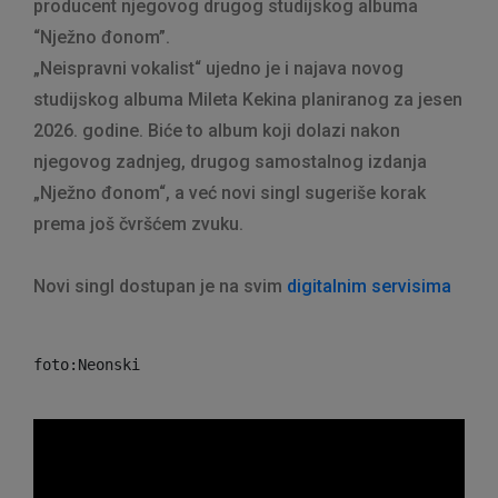
producent njegovog drugog studijskog albuma
“Nježno đonom”.
„Neispravni vokalist“ ujedno je i najava novog
studijskog albuma Mileta Kekina planiranog za jesen
2026. godine. Biće to album koji dolazi nakon
njegovog zadnjeg, drugog samostalnog izdanja
„Nježno đonom“, a već novi singl sugeriše korak
prema još čvršćem zvuku.
Novi singl dostupan je na svim
digitalnim servisima
foto:Neonski