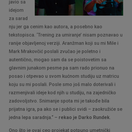
javio sa
idejom
za sarad
nju jer ga cenim kao autora, a posebno kao
tekstopisca. ‘Trening za umiranje’ nisam poznavao u
ranije objavljenoj verziji. Aranžman koji su mi Mile i
Mark Mrakovčić poslali zvučao je poletno i
autentično, mogao sam da se poistovetim sa
glavnim junakom pesme pa sam rado prionuo na
posao i otpevao u svom kućnom studiju uz matricu
koju su mi poslali. Posle smo još malo doterivali i
razmenjivali ideje kod njih u studiju, na zajedničko
zadovoljstvo. Snimanje spota mi je takođe bila
prijatna igra, pa ako se i publici svidi – zaokružiće se
jedna lepa saradnja.“ –
rekao je Darko Rundek
.
Ono što je ovaj ceo projekat potpuno umetnički