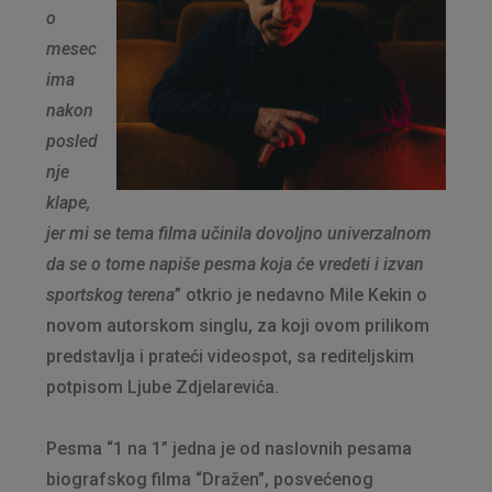
o
mesec
ima
nakon
posled
nje
klape,
jer mi se tema filma učinila dovoljno univerzalnom
da se o tome napiše pesma koja će vredeti i izvan
sportskog terena
” otkrio je nedavno Mile Kekin o
novom autorskom singlu, za koji ovom prilikom
predstavlja i prateći videospot, sa rediteljskim
potpisom Ljube Zdjelarevića.
Pesma “1 na 1” jedna je od naslovnih pesama
biografskog filma “Dražen”, posvećenog