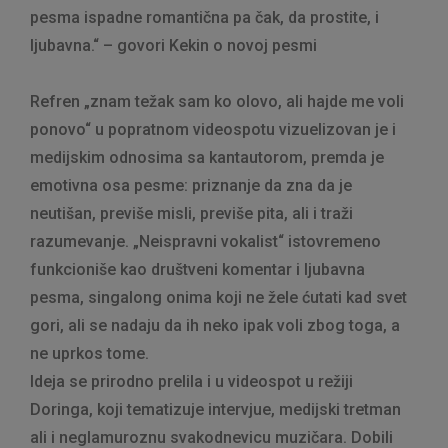
pesma ispadne romantična pa čak, da prostite, i
ljubavna.“ – govori Kekin o novoj pesmi
Refren „znam težak sam ko olovo, ali hajde me voli
ponovo“ u popratnom videospotu vizuelizovan je i
medijskim odnosima sa kantautorom, premda je
emotivna osa pesme: priznanje da zna da je
neutišan, previše misli, previše pita, ali i traži
razumevanje. „Neispravni vokalist“ istovremeno
funkcioniše kao društveni komentar i ljubavna
pesma, singalong onima koji ne žele ćutati kad svet
gori, ali se nadaju da ih neko ipak voli zbog toga, a
ne uprkos tome.
Ideja se prirodno prelila i u videospot u režiji
Doringa, koji tematizuje intervjue, medijski tretman
ali i neglamuroznu svakodnevicu muzičara. Dobili