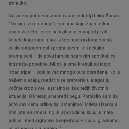
trenutke.
Na videospot se osvrnuo i sam
reditelj Dinko Šimac:
“Trening za umiranje” je pesma koju znam otkad
znam za sebe jer se nalazila na jednoj od prvih
kaseta koju sam imao. Iz tog sam razloga osetio
veliku odgovornost i prema pesmi, ali nekako i
prema sebi – da pokušam da napravim spot koji će
biti nešto posebno. Mile i ja smo krenuli od ideje
‘road tripa’ – koja je već mnogo puta obrađena. No, u
našem slučaju, road trip se pretvorio u alegoriju
vožnje kroz život i ustrajnosti kod težih životnih
situacija. O kretanju napred i begu. Pomislio sam da
je to savršena prilika da “smanjimo” Mileta i Darka u
minijature i smestimo ih u porodičnu kuću, u male
autiće i među igračke. Svojevrsna Priča o igračkama,
ali uz veću dozu mraka. “