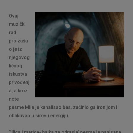
Ovaj
muzički
rad
proizaša
o je iz
njegovog
ličnog
iskustva
privođenj
a, a kroz
note
pesme Mile je kanalisao bes, začinio ga ironijom i
oblikovao u sirovu energiju.
“’llica i marica- hajka za odrasle’ pesma je napisana