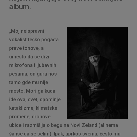
album.
„Moj neispravni
vokalist teško pogađa
prave tonove, a
umesto da se drži
mikrofona i ljubavnih
pesama, on gura nos
tamo gde mu nije
mesto. Mori ga kuda
ide ovaj svet, spominje
kataklizme, klimatske
promene, dronove
ubice i razmišlja o begu na Novi Zeland (al nema
šanse da se selim). Ipak, uprkos svemu, često mu