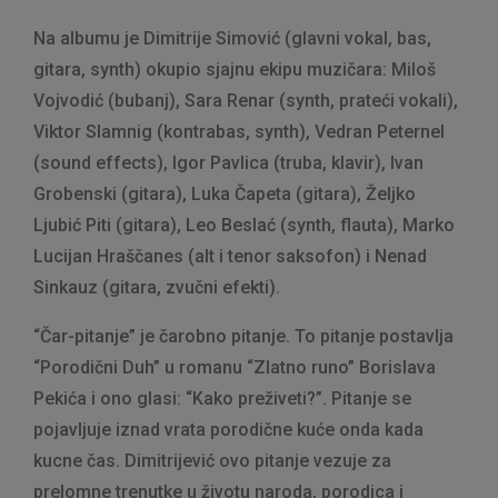
Na albumu je Dimitrije Simović (glavni vokal, bas,
gitara, synth) okupio sjajnu ekipu muzičara: Miloš
Vojvodić (bubanj), Sara Renar (synth, prateći vokali),
Viktor Slamnig (kontrabas, synth), Vedran Peternel
(sound effects), Igor Pavlica (truba, klavir), Ivan
Grobenski (gitara), Luka Čapeta (gitara), Željko
Ljubić Piti (gitara), Leo Beslać (synth, flauta), Marko
Lucijan Hraščanes (alt i tenor saksofon) i Nenad
Sinkauz (gitara, zvučni efekti).
“Čar-pitanje” je čarobno pitanje. To pitanje postavlja
“Porodični Duh” u romanu “Zlatno runo” Borislava
Pekića i ono glasi: “Kako preživeti?”. Pitanje se
pojavljuje iznad vrata porodične kuće onda kada
kucne čas. Dimitrijević ovo pitanje vezuje za
prelomne trenutke u životu naroda, porodica i