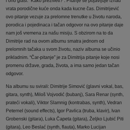
i ono glasi: “Kako preživeti?”. Pitanje se pojavljuje iznad
vrata porodične kuće onda kada kucne čas. Dimitrijević
ovo pitanje vezuje za prelomne trenutke u životu naroda,
porodica i pojedinaca i tačan odgovor na ovo pitanje daje
nam još vremena za našu misiju. S obzirom na to da
Dimitrije rad na ovom albumu smatra jednom od
prelomnih tačaka u svom životu, naziv albuma se učinio
prikladnim. “Čar-pitanje” je za Dimitrija pitanje koje nosi
promenu države, grada, života, a ima samo jedan tačan
odgovor.
Na albumu su svirali: Dimitrije Simović (glavni vokal, bas,
gitara, synth), Miloš Vojvodić (bubanj), Sara Renar (synth,
prateći vokali), Viktor Slamnig (kontrabas, synth), Vedran
Peternel (sound effects), Igor Pavlica (truba, klavir), Ivan
Grobenski (gitara), Luka Čapeta (gitara), Željko Ljubić Piti
(gitara), Leo Beslać (synth, flauta), Marko Lucijan