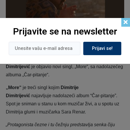
Prijavite se na newsletter
Prijavi se!
Nakon numera
„Kamen“
i
„Lepi su dani“,
Dimitrije
Dimitrijević
je objavio novi singl, „More“, sa nadolazećeg
albuma „Čar-pitanje“.
„More“
je treći singl kojim
Dimitrije
Dimitrijević
najavljuje nadolazeći album “Čar-pitanje”.
Spot je sniman u stanu u kom muzičar živi, a u spotu uz
Dimitrija glumi i muzičarka Sara Renar.
„Protagonista čezne i tu čežnju predstavlja senka čiju