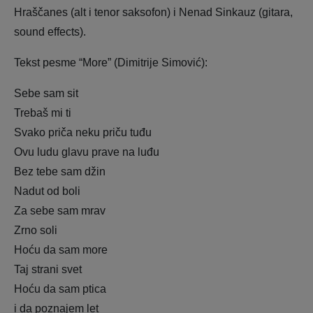
Hraščanes (alt i tenor saksofon) i Nenad Sinkauz (gitara,
sound effects).
Tekst pesme “More” (Dimitrije Simović):
Sebe sam sit
Trebaš mi ti
Svako priča neku priču tuđu
Ovu ludu glavu prave na luđu
Bez tebe sam džin
Nadut od boli
Za sebe sam mrav
Zrno soli
Hoću da sam more
Taj strani svet
Hoću da sam ptica
i da poznajem let