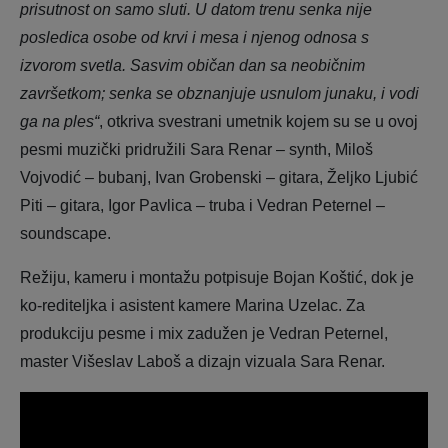
prisutnost on samo sluti. U datom trenu senka nije
posledica osobe od krvi i mesa i njenog odnosa s
izvorom svetla. Sasvim običan dan sa neobičnim
završetkom; senka se obznanjuje usnulom junaku, i vodi
ga na ples“
, otkriva svestrani umetnik kojem su se u ovoj
pesmi muzički pridružili Sara Renar – synth, Miloš
Vojvodić – bubanj, Ivan Grobenski – gitara, Željko Ljubić
Piti – gitara, Igor Pavlica – truba i Vedran Peternel –
soundscape.
Režiju, kameru i montažu potpisuje Bojan Koštić, dok je
ko-rediteljka i asistent kamere Marina Uzelac. Za
produkciju pesme i mix zadužen je Vedran Peternel,
master Višeslav Laboš a dizajn vizuala Sara Renar.