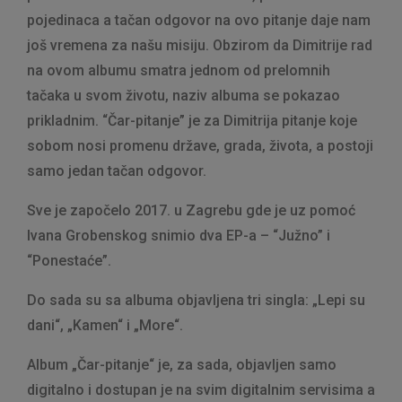
pojedinaca a tačan odgovor na ovo pitanje daje nam
još vremena za našu misiju. Obzirom da Dimitrije rad
na ovom albumu smatra jednom od prelomnih
tačaka u svom životu, naziv albuma se pokazao
prikladnim. “Čar-pitanje” je za Dimitrija pitanje koje
sobom nosi promenu države, grada, života, a postoji
samo jedan tačan odgovor.
Sve je započelo 2017. u Zagrebu gde je uz pomoć
Ivana Grobenskog snimio dva EP-a – “Južno” i
“Ponestaće”.
Do sada su sa albuma objavljena tri singla: „Lepi su
dani“, „Kamen“ i „More“.
Album „Čar-pitanje“ je, za sada, objavljen samo
digitalno i dostupan je na svim digitalnim servisima a