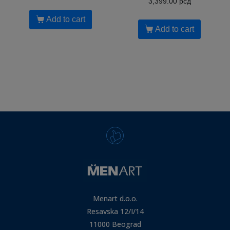
3,399.00
рсд
Add to cart
Add to cart
Menart d.o.o.
Resavska 12/I/14
11000 Beograd