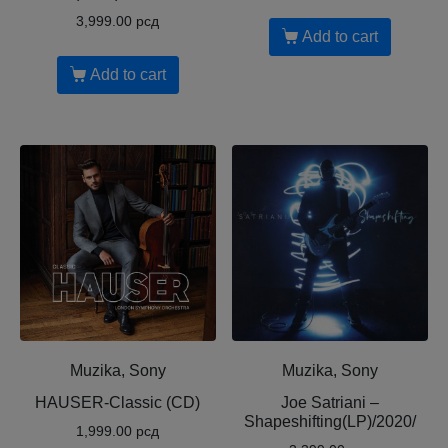
3,999.00
рсд
Add to cart
Add to cart
Muzika, Sony
Muzika, Sony
HAUSER-Classic (CD)
Joe Satriani ‎–
Shapeshifting(LP)/2020/
1,999.00
рсд