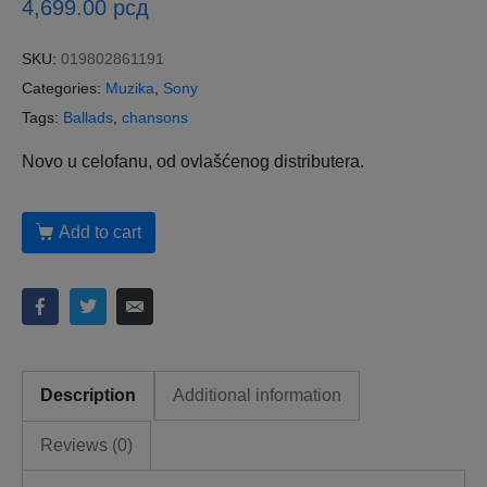
4,699.00
рсд
SKU:
019802861191
Categories:
Muzika
,
Sony
Tags:
Ballads
,
chansons
Novo u celofanu, od ovlašćenog distributera.
Add to cart
Description
Additional information
Reviews (0)