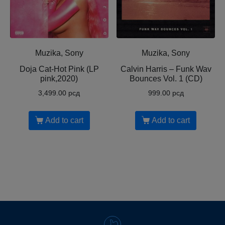
Muzika, Sony
Muzika, Sony
Doja Cat-Hot Pink (LP
Calvin Harris ‎– Funk Wav
pink,2020)
Bounces Vol. 1 (CD)
3,499.00
рсд
999.00
рсд
Add to cart
Add to cart