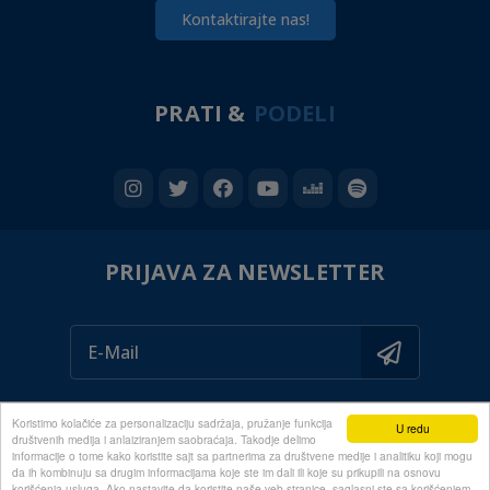
Kontaktirajte nas!
PRATI &
PODELI
PRIJAVA ZA NEWSLETTER
Koristimo kolačiće za personalizaciju sadržaja, pružanje funkcija
U redu
društvenih medija i anlaiziranjem saobraćaja. Takodje delimo
informacije o tome kako koristite sajt sa partnerima za društvene medije i analitiku koji mogu
da ih kombinuju sa drugim informacijama koje ste im dali ili koje su prikupili na osnovu
© 2020 ALL RIGHTS RESERVED
korišćenja usluga. Ako nastavite da koristite naše veb-stranice, saglasni ste sa korišćenjem