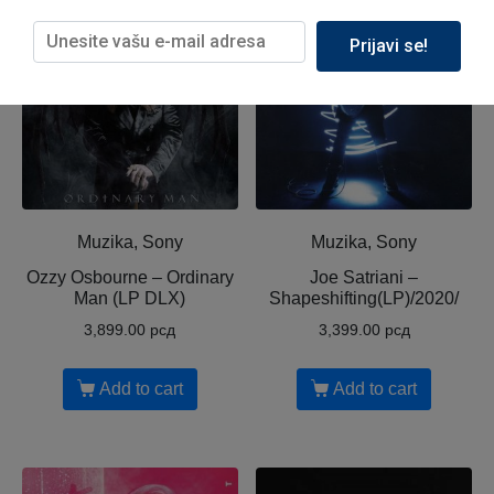
Prijavi se!
Muzika, Sony
Muzika, Sony
Ozzy Osbourne ‎– Ordinary
Joe Satriani ‎–
Man (LP DLX)
Shapeshifting(LP)/2020/
3,899.00
рсд
3,399.00
рсд
Add to cart
Add to cart