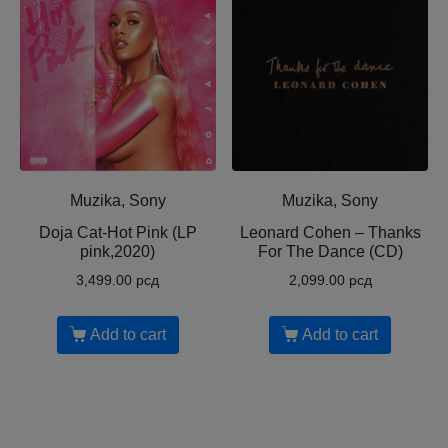
Muzika, Sony
Muzika, Sony
Doja Cat-Hot Pink (LP
Leonard Cohen ‎– Thanks
pink,2020)
For The Dance (CD)
3,499.00
рсд
2,099.00
рсд
Add to cart
Add to cart