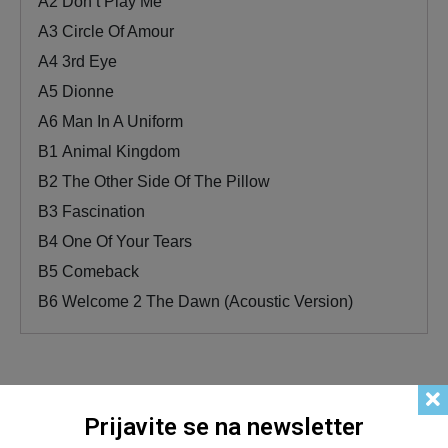
A2
Don’t Play Me
A3
Circle Of Amour
A4
3rd Eye
A5
Dionne
A6
Man In A Uniform
B1
Animal Kingdom
B2
The Other Side Of The Pillow
B3
Fascination
B4
One Of Your Tears
B5
Comeback
B6
Welcome 2 The Dawn (Acoustic Version)
Prijavite se na newsletter
Related products