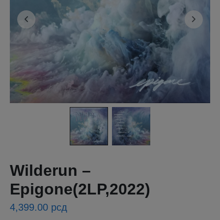
Wilderun –
Epigone(2LP,2022)
4,399.00
рсд