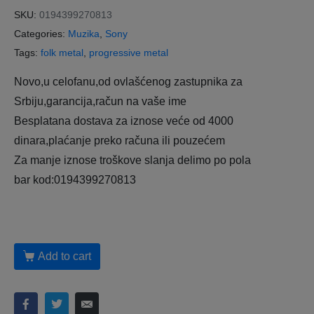
SKU:
0194399270813
Categories:
Muzika
,
Sony
Tags:
folk metal
,
progressive metal
Novo,u celofanu,od ovlašćenog zastupnika za
Srbiju,garancija,račun na vaše ime
Besplatana dostava za iznose veće od 4000
dinara,plaćanje preko računa ili pouzećem
Za manje iznose troškove slanja delimo po pola
bar kod:0194399270813
Add to cart