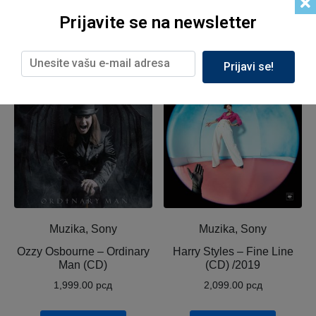
Prijavite se na newsletter
Related products
Prijavi se!
Muzika, Sony
Muzika, Sony
Ozzy Osbourne ‎– Ordinary
Harry Styles – Fine Line
Man (CD)
(CD) /2019
1,999.00
рсд
2,099.00
рсд