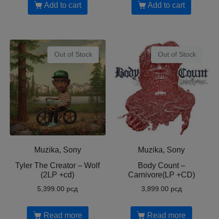
Add to cart
Add to cart
Out of Stock
Out of Stock
Muzika, Sony
Muzika, Sony
Tyler The Creator ‎– Wolf
Body Count ‎–
(2LP +cd)
Carnivore(LP +CD)
5,399.00
рсд
3,899.00
рсд
Read more
Read more