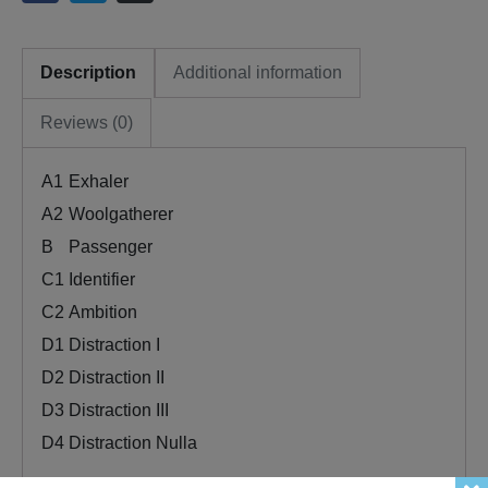
Description
Additional information
Reviews (0)
A1
Exhaler
A2
Woolgatherer
B
Passenger
C1
Identifier
C2
Ambition
D1
Distraction I
D2
Distraction II
D3
Distraction III
D4
Distraction Nulla