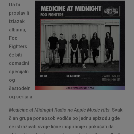
Da bi
proslavili
izlazak
albuma,
Foo
Fighters
će biti
domaćini
specijaln
og
šestodeln
og serijala:
Medicine at Midnight Radio na Apple Music Hits
. Svaki
član grupe ponaosob vodiće po jednu epizodu gde
će istraživati svoje lične inspiracije i pokušati da