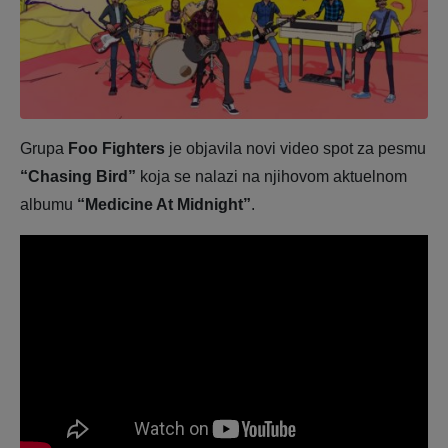
Grupa
Foo Fighters
je objavila novi video spot za pesmu
“Chasing Bird”
koja se nalazi na njihovom aktuelnom
albumu
“Medicine At Midnight”
.