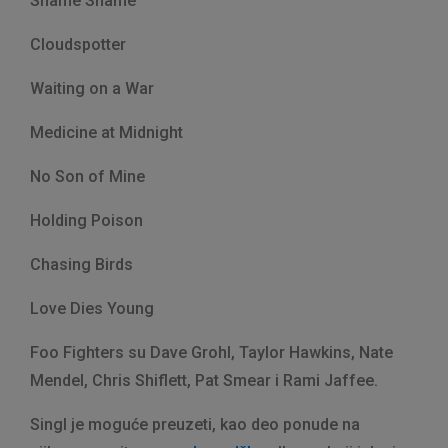
Shame Shame
Cloudspotter
Waiting on a War
Medicine at Midnight
No Son of Mine
Holding Poison
Chasing Birds
Love Dies Young
Foo Fighters su Dave Grohl, Taylor Hawkins, Nate
Mendel, Chris Shiflett, Pat Smear i Rami Jaffee.
Singl je moguće preuzeti, kao deo ponude na