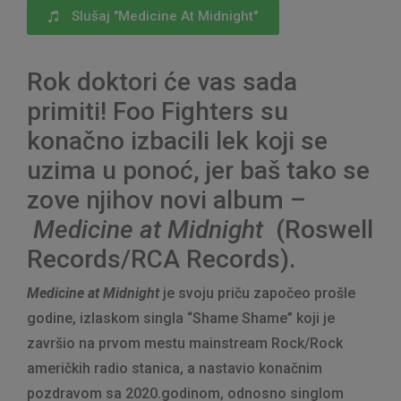
Slušaj "Medicine At Midnight"
Rok doktori će vas sada
primiti! Foo Fighters su
konačno izbacili lek koji se
uzima u ponoć, jer baš tako se
zove njihov novi album –
Medicine at Midnight
(Roswell
Records/RCA Records).
Medicine at Midnight
je svoju priču započeo prošle
godine, izlaskom singla “Shame Shame” koji je
završio na prvom mestu mainstream Rock/Rock
američkih radio stanica, a nastavio konačnim
pozdravom sa 2020.godinom, odnosno singlom