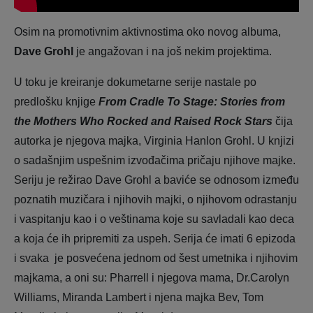
Osim na promotivnim aktivnostima oko novog albuma,
Dave Grohl
je angažovan i na još nekim projektima.
U toku je kreiranje dokumetarne serije nastale po
predlošku knjige
From Cradle To Stage: Stories from
the Mothers Who Rocked and Raised Rock Stars
čija
autorka je njegova majka, Virginia Hanlon Grohl. U knjizi
o sadašnjim uspešnim izvođačima pričaju njihove majke.
Seriju je režirao Dave Grohl a baviće se odnosom između
poznatih muzičara i njihovih majki, o njihovom odrastanju
i vaspitanju kao i o veštinama koje su savladali kao deca
a koja će ih pripremiti za uspeh. Serija će imati 6 epizoda
i svaka je posvećena jednom od šest umetnika i njihovim
majkama, a oni su: Pharrell i njegova mama, Dr.Carolyn
Williams, Miranda Lambert i njena majka Bev, Tom