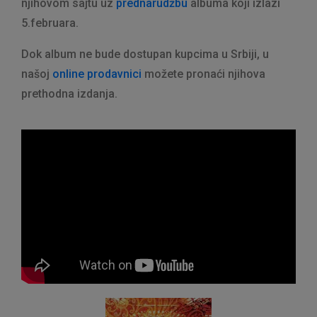
njihovom sajtu uz
prednarudžbu
albuma koji izlazi
5.februara.
Dok album ne bude dostupan kupcima u Srbiji, u
našoj
online prodavnici
možete pronaći njihova
prethodna izdanja.