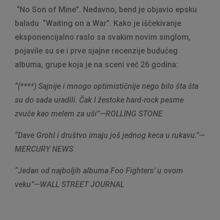
“No Son of Mine”. Nedavno, bend je objavio epsku
baladu “Waiting on a War”. Kako je iščekivanje
eksponencijalno raslo sa svakim novim singlom,
pojavile su se i prve sjajne recenzije budućeg
albuma, grupe koja je na sceni već 26 godina:
“(****) Sajnije i mnogo optimističnije nego bilo šta šta
su do sada uradili. Čak I žestoke hard-rock pesme
zvuče kao melem za uši”—ROLLING STONE
“Dave Grohl i društvo imaju još jednog keca u rukavu.”—
MERCURY NEWS
“Jedan od najboljih albuma Foo Fighters’ u ovom
veku”—WALL STREET JOURNAL