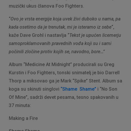
muzički ukus članova Foo Fighters.
“
Ovo je vrsta energije koja uvek živi duboko u nama, pa
kada osetimo da je trenutak, mi je isteramo iz sebe
“,
kaže Dave Grohl i nastavlja “
Tekst je upućen licemerju
samoproklamovanih pravednih vođa koji su i sami
počinili zločine protiv kojih se, navodno, bore…”
Album “Medicine At Midnight” producirali su Greg
Kurstin i Foo Fighters, tonski snimatelj je bio Darrell
Thorp a miksovao ga je Mark “Spike” Stent. Album sa
koga su skinuti singlovi
“Shame Shame”
i “No Son
Of Mine”, sadrži devet pesama, tesno spakovanih u
37 minuta:
Making a Fire