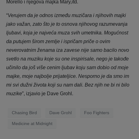
Morello i njegova majka Mary,itd.
“
Verujem da je odnos između muzičara i njihovih majki
jako važan, zato što je to osnova njihovog razumevanja
ljubavi, koja je najveća muza svih umetnika. Mogućnost
da putujem širom zemlje i ispričam priče o ovim
neverovatnim ženama iza zavese nije samo bacilo novo
svetlo na muziku koje su one inspirisale, nego je takođe
učinilo da još više cenim ljubav koju sam dobio od moje
majke, moje najbolje prijateljice. Nesporno je da smo im
mi svi dužni života koji su nam dali. Bez njih ne bi ni bilo
muzike
”, izjavio je Dave Grohl.
Chasing Bird
Dave Grohl
Foo Fighters
Medicine at Midnight