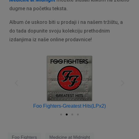
dugme na početku teksta.
Album će uskoro biti u prodaji i na našem tržištu, a
do tada dopunite svoju kolekciju prethodnim
izdanjima iz naše online prodavnice!
Foo Fighters-Greatest Hits(LPx2)
Foo Fighters
Medicine at Midnight