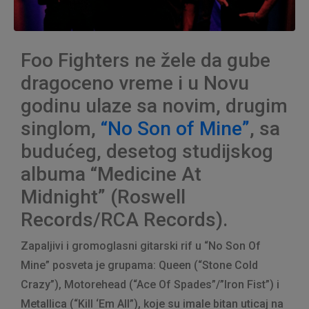
Foo Fighters ne žele da gube
dragoceno vreme i u Novu
godinu ulaze sa novim, drugim
singlom,
“No Son of Mine”
, sa
budućeg, desetog studijskog
albuma “Medicine At
Midnight” (Roswell
Records/RCA Records).
Zapaljivi i gromoglasni gitarski rif u “No Son Of
Mine” posveta je grupama: Queen (“Stone Cold
Crazy”), Motorehead (“Ace Of Spades”/”Iron Fist”) i
Metallica (“Kill ‘Em All”), koje su imale bitan uticaj na