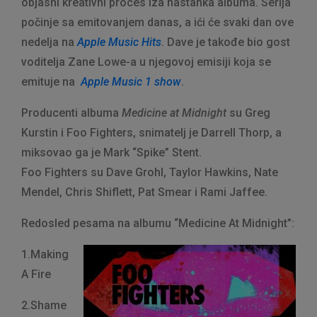
objasni kreativni proces iza nastanka albuma. Serija
počinje sa emitovanjem danas, a ići će svaki dan ove
nedelja na
Apple Music Hits
. Dave je takođe bio gost
voditelja Zane Lowe-a u njegovoj emisiji koja se
emituje na
Apple Music 1 show
.
Producenti albuma
Medicine at Midnight
su Greg
Kurstin i Foo Fighters, snimatelj je Darrell Thorp, a
miksovao ga je Mark “Spike” Stent.
Foo Fighters su Dave Grohl, Taylor Hawkins, Nate
Mendel, Chris Shiflett, Pat Smear i Rami Jaffee.
Redosled pesama na albumu “Medicine At Midnight”:
1.Making
A Fire
2.Shame